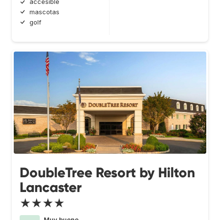
accesible
mascotas
golf
DoubleTree Resort by Hilton
Lancaster
★★★★
Muy bueno