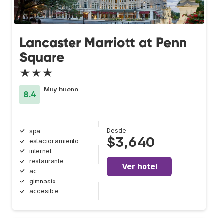
Lancaster Marriott at Penn
Square
★★★
Muy bueno
8.4
Desde
spa
$3,640
estacionamiento
internet
restaurante
Ver hotel
ac
gimnasio
accesible