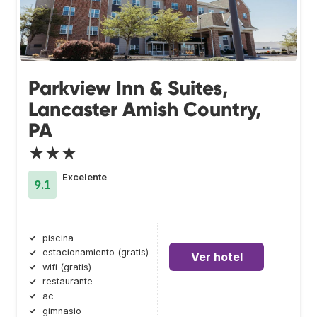
Parkview Inn & Suites,
Lancaster Amish Country,
PA
★★★
Excelente
9.1
piscina
estacionamiento (gratis)
Ver hotel
wifi (gratis)
restaurante
ac
gimnasio