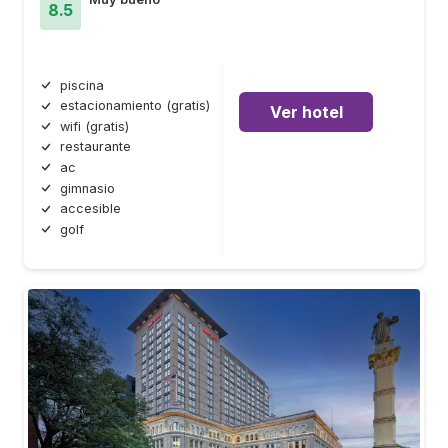
8.5
piscina
estacionamiento (gratis)
Ver hotel
wifi (gratis)
restaurante
ac
gimnasio
accesible
golf