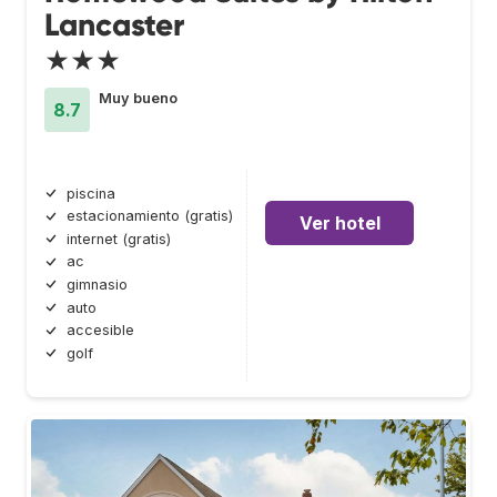
Lancaster
★★★
Muy bueno
8.7
piscina
estacionamiento (gratis)
Ver hotel
internet (gratis)
ac
gimnasio
auto
accesible
golf