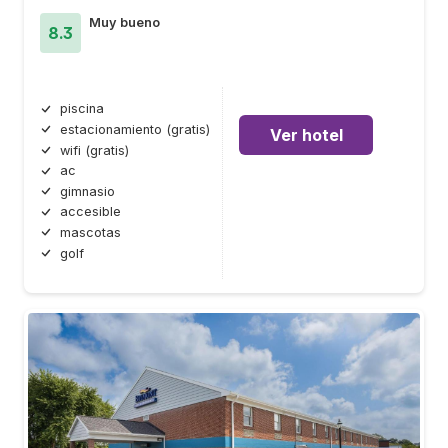
Muy bueno
8.3
piscina
estacionamiento (gratis)
Ver hotel
wifi (gratis)
ac
gimnasio
accesible
mascotas
golf