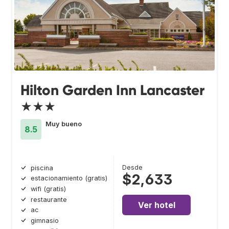
Hilton Garden Inn Lancaster
★★★
Muy bueno
8.5
Desde
piscina
$2,633
estacionamiento (gratis)
wifi (gratis)
restaurante
Ver hotel
ac
gimnasio