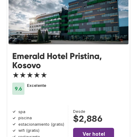
Emerald Hotel Pristina,
Kosovo
★★★★★
Excelente
9.6
Desde
spa
$2,886
piscina
estacionamiento (gratis)
wifi (gratis)
Ver hotel
restaurante