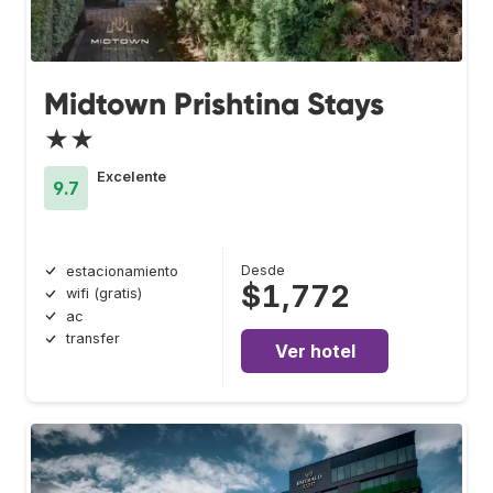
Midtown Prishtina Stays
★★
Excelente
9.7
Desde
estacionamiento
$1,772
wifi (gratis)
ac
transfer
Ver hotel