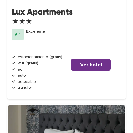
Lux Apartments
★★★
Excelente
9.1
estacionamiento (gratis)
wifi (gratis)
Ver hotel
ac
auto
accesible
transfer