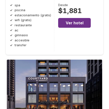
Desde
spa
$1,881
piscina
estacionamiento (gratis)
wifi (gratis)
Ver hotel
restaurante
ac
gimnasio
accesible
transfer