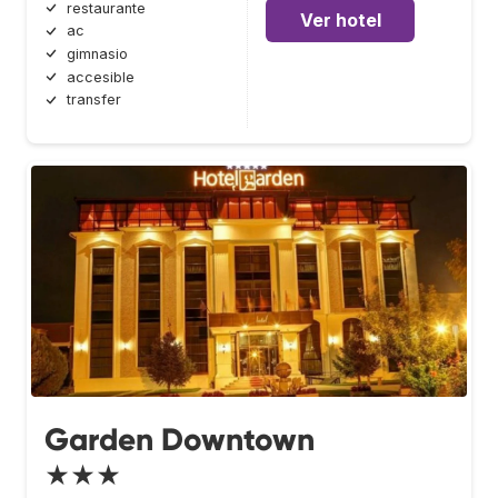
restaurante
Ver hotel
ac
gimnasio
accesible
transfer
Garden Downtown
★★★