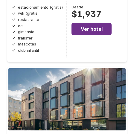
Desde
estacionamiento (gratis)
$1,937
wifi (gratis)
restaurante
ac
Ver hotel
gimnasio
transfer
mascotas
club infantil