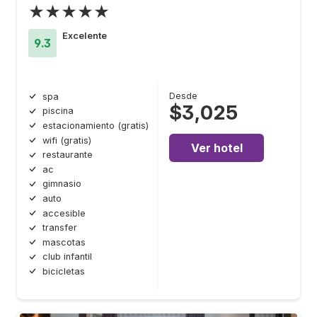
★★★★★
Excelente
9.3
Desde
spa
$3,025
piscina
estacionamiento (gratis)
wifi (gratis)
Ver hotel
restaurante
ac
gimnasio
auto
accesible
transfer
mascotas
club infantil
bicicletas