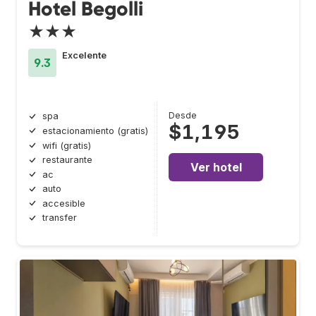
Hotel Begolli
★★★
Excelente
9.3
Desde
spa
$1,195
estacionamiento (gratis)
wifi (gratis)
restaurante
Ver hotel
ac
auto
accesible
transfer