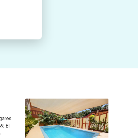
ugares
9. El
a