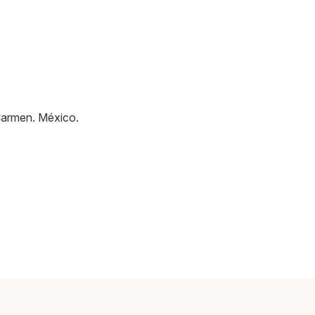
Carmen
.
México
.