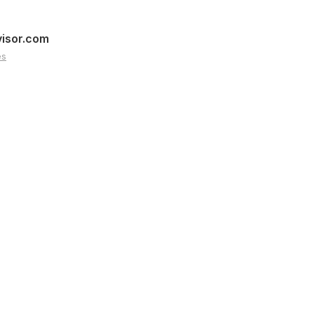
visor.com
es