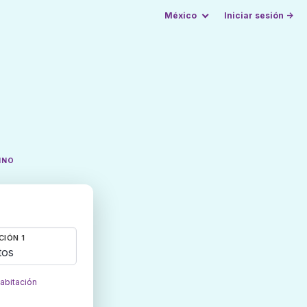
México
Iniciar sesión →
INO
CIÓN 1
tos
habitación