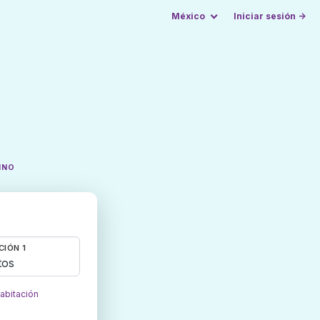
México
Iniciar sesión →
INO
CIÓN 1
tos
habitación