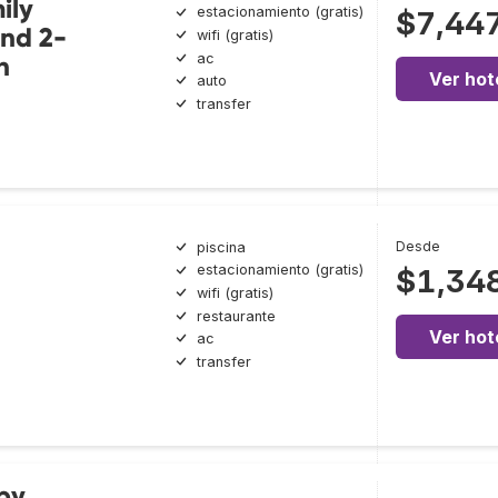
ily
estacionamiento (gratis)
$7,44
nd 2-
wifi (gratis)
ac
h
Ver hot
auto
transfer
Desde
piscina
estacionamiento (gratis)
$1,34
wifi (gratis)
restaurante
Ver hot
ac
transfer
by