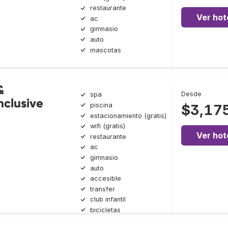
restaurante
Ver hot
ac
gimnasio
auto
mascotas
&
Desde
spa
nclusive
piscina
$3,17
estacionamiento (gratis)
wifi (gratis)
Ver hot
restaurante
ac
gimnasio
auto
accesible
transfer
club infantil
bicicletas