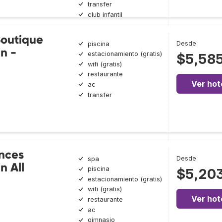
transfer
club infantil
outique
Desde
piscina
n -
estacionamiento (gratis)
$5,58
wifi (gratis)
restaurante
Ver hot
ac
transfer
nces
Desde
spa
n All
piscina
$5,20
estacionamiento (gratis)
wifi (gratis)
Ver hot
restaurante
ac
gimnasio