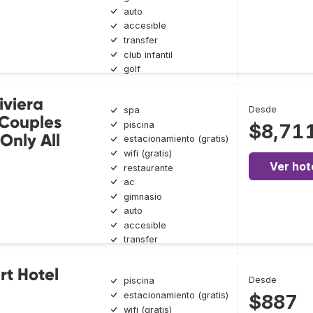
auto
accesible
transfer
club infantil
golf
iviera
Desde
spa
 Couples
piscina
$8,71
Only All
estacionamiento (gratis)
wifi (gratis)
Ver hot
restaurante
ac
gimnasio
auto
accesible
transfer
t Hotel
Desde
piscina
estacionamiento (gratis)
$887
wifi (gratis)