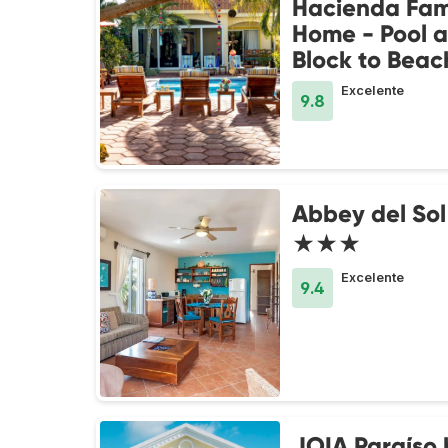
Hacienda Fam
Home - Pool a
Block to Beac
Excelente
9.8
Abbey del Sol
★★★
Excelente
9.4
JOIA Paraíso 