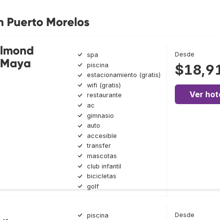
n Puerto Morelos
elmond
Desde
spa
a Maya
piscina
$18,9
estacionamiento (gratis)
wifi (gratis)
Ver hot
restaurante
ac
gimnasio
auto
accesible
transfer
mascotas
club infantil
bicicletas
golf
Desde
piscina