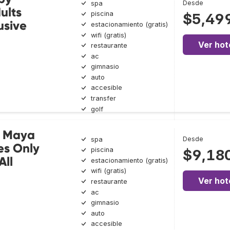
Desde
spa
ults
piscina
$5,49
usive
estacionamiento (gratis)
wifi (gratis)
Ver hot
restaurante
ac
gimnasio
auto
accesible
transfer
golf
a Maya
Desde
spa
es Only
piscina
$9,18
All
estacionamiento (gratis)
wifi (gratis)
Ver hot
restaurante
ac
gimnasio
auto
accesible