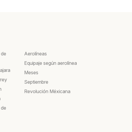
 de
Aerolíneas
Equipaje según aerolínea
ajara
Meses
rrey
Septiembre
n
Revolución Méxicana
a
 de