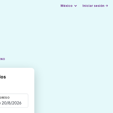
México
Iniciar sesión →
INO
dos
GRESO