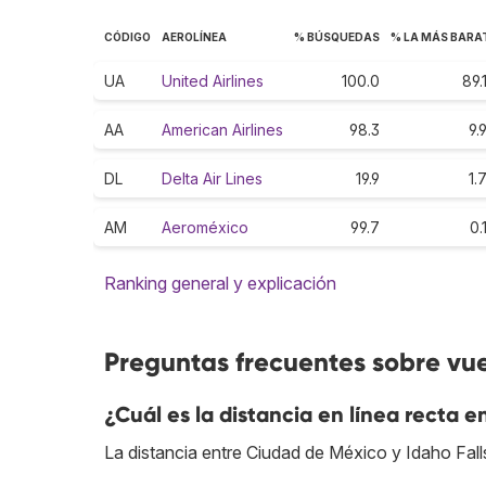
CÓDIGO
AEROLÍNEA
% BÚSQUEDAS
% LA MÁS BARA
UA
United Airlines
100.0
89.
AA
American Airlines
98.3
9.
DL
Delta Air Lines
19.9
1.
AM
Aeroméxico
99.7
0.
Ranking general y explicación
Preguntas frecuentes sobre vue
¿Cuál es la distancia en línea recta 
La distancia entre Ciudad de México y Idaho Fall