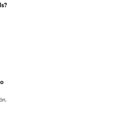
ls?
ho
ón.