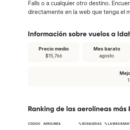
Falls o a cualquier otro destino. Encue
directamente en la web que tenga el m
Información sobre vuelos a Idah
Precio medio
Mes barato
$15,766
agosto
Mej
1
Ranking de las aerolíneas más 
CÓDIGO
AEROLÍNEA
% BÚSQUEDAS
% LA MÁS BARA