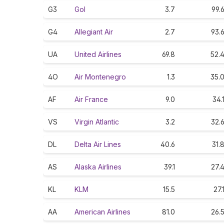
G3
Gol
3.7
99.
G4
Allegiant Air
2.7
93.
UA
United Airlines
69.8
52.
4O
Air Montenegro
1.3
35.
AF
Air France
9.0
34.
VS
Virgin Atlantic
3.2
32.
DL
Delta Air Lines
40.6
31.
AS
Alaska Airlines
39.1
27.
KL
KLM
15.5
27.
AA
American Airlines
81.0
26.