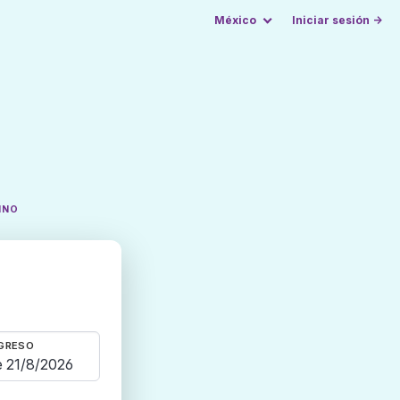
México
Iniciar sesión →
INO
GRESO