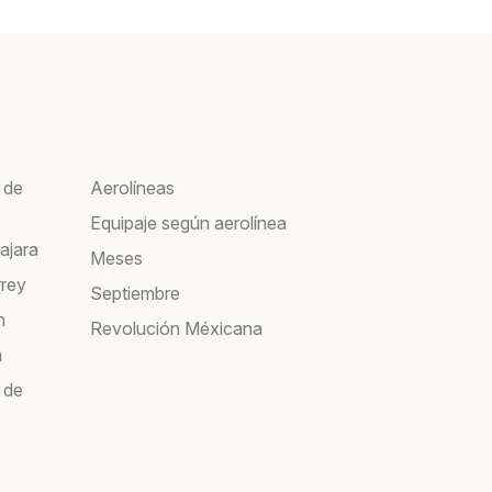
 de
Aerolíneas
Equipaje según aerolínea
ajara
Meses
rrey
Septiembre
n
Revolución Méxicana
a
 de