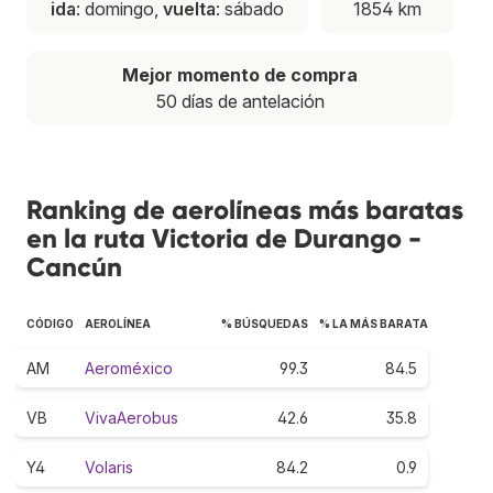
ida
: domingo,
vuelta
: sábado
1854 km
Mejor momento de compra
50 días de antelación
Ranking de aerolíneas más baratas
en la ruta Victoria de Durango -
Cancún
CÓDIGO
AEROLÍNEA
% BÚSQUEDAS
% LA MÁS BARATA
AM
Aeroméxico
99.3
84.5
VB
VivaAerobus
42.6
35.8
Y4
Volaris
84.2
0.9