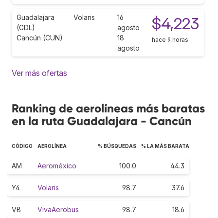
Guadalajara
Volaris
16
$4,223
(GDL)
agosto
Cancún (CUN)
18
hace 9 horas
agosto
Ver más ofertas
Ranking de aerolíneas más baratas
en la ruta Guadalajara - Cancún
CÓDIGO
AEROLÍNEA
% BÚSQUEDAS
% LA MÁS BARATA
AM
Aeroméxico
100.0
44.3
Y4
Volaris
98.7
37.6
VB
VivaAerobus
98.7
18.6