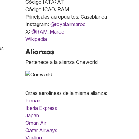
Código IATA: AT
Código ICAO: RAM
Principales aeropuertos: Casablanca
Instagram:
@royalairmaroc
X:
@RAM_Maroc
Wikipedia
os
Alianzas
Pertenece a la alianza Oneworld
Otras aerolíneas de la misma alianza:
Finnair
Iberia Express
Japan
Oman Air
Qatar Airways
Vueling