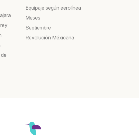
Equipaje según aerolínea
ajara
Meses
rrey
Septiembre
n
Revolución Méxicana
a
 de