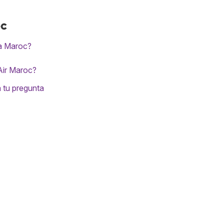
oc
ia Maroc?
Air Maroc?
a tu pregunta