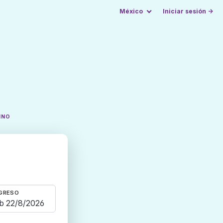
México
Iniciar sesión →
INO
GRESO