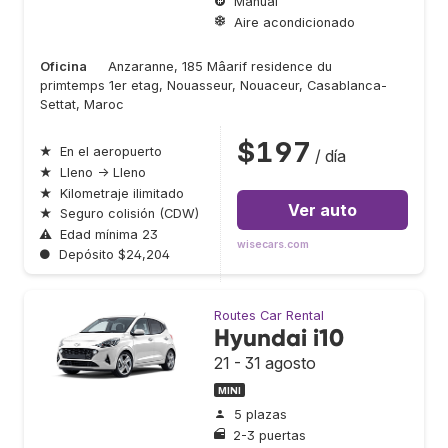
Manual
Aire acondicionado
Oficina
Anzaranne, 185 Mâarif residence du
primtemps 1er etag, Nouasseur, Nouaceur, Casablanca-
Settat, Maroc
$197
★
En el aeropuerto
/ día
★
Lleno → Lleno
★
Kilometraje ilimitado
Ver auto
★
Seguro colisión (CDW)
⚠
Edad mínima 23
wisecars.com
●
Depósito $24,204
Routes Car Rental
Hyundai i10
21 - 31 agosto
MINI
5 plazas
2-3 puertas