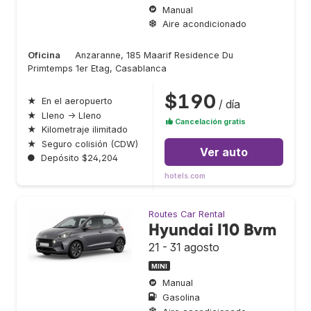
Manual
Aire acondicionado
Oficina
Anzaranne, 185 Maarif Residence Du
Primtemps 1er Etag, Casablanca
$190
★
En el aeropuerto
/ día
★
Lleno → Lleno
Cancelación gratis
★
Kilometraje ilimitado
★
Seguro colisión (CDW)
Ver auto
●
Depósito $24,204
hotels.com
Routes Car Rental
Hyundai I10 Bvm
21 - 31 agosto
MINI
Manual
Gasolina