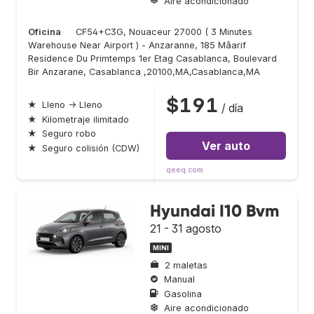
Aire acondicionado
Oficina
CF54+C3G, Nouaceur 27000 ( 3 Minutes
Warehouse Near Airport ) - Anzaranne, 185 Mâarif
Residence Du Primtemps 1er Etag Casablanca, Boulevard
Bir Anzarane, Casablanca ,20100,MA,Casablanca,MA
$191
★
Lleno → Lleno
/ día
★
Kilometraje ilimitado
★
Seguro robo
Ver auto
★
Seguro colisión (CDW)
qeeq.com
Hyundai I10 Bvm
21 - 31 agosto
MINI
2 maletas
Manual
Gasolina
Aire acondicionado