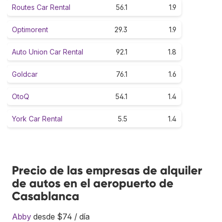
Routes Car Rental
56.1
1.9
Optimorent
29.3
1.9
Auto Union Car Rental
92.1
1.8
Goldcar
76.1
1.6
OtoQ
54.1
1.4
York Car Rental
5.5
1.4
Precio de las empresas de alquiler
de autos en el aeropuerto de
Casablanca
Abby
desde $74 / día