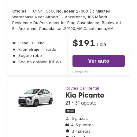
Oficina
CF54+C3G, Nouaceur 27000 ( 3 Minutes
Warehouse Near Airport ) - Anzaranne, 185 Mâarif
Residence Du Primtemps 1er Etag Casablanca, Boulevard
Bir Anzarane, Casablanca ,20100,MA,Casablanca,MA
$191
★
Lleno → Lleno
/ día
★
Kilometraje ilimitado
★
Seguro robo
Ver auto
★
Seguro colisión (CDW)
qeeq.com
Routes Car Rental
Kia Picanto
21 - 31 agosto
MINI
5 plazas
4-5 puertas
3 maletas