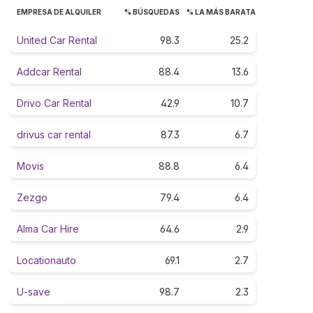
EMPRESA DE ALQUILER
% BÚSQUEDAS
% LA MÁS BARATA
United Car Rental
98.3
25.2
Addcar Rental
88.4
13.6
Drivo Car Rental
42.9
10.7
drivus car rental
87.3
6.7
Movis
88.8
6.4
Zezgo
79.4
6.4
Alma Car Hire
64.6
2.9
Locationauto
69.1
2.7
U-save
98.7
2.3