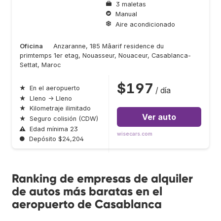
3 maletas
Manual
Aire acondicionado
Oficina
Anzaranne, 185 Mâarif residence du
primtemps 1er etag, Nouasseur, Nouaceur, Casablanca-
Settat, Maroc
$197
★
En el aeropuerto
/ día
★
Lleno → Lleno
★
Kilometraje ilimitado
Ver auto
★
Seguro colisión (CDW)
⚠
Edad mínima 23
wisecars.com
●
Depósito $24,204
Ranking de empresas de alquiler
de autos más baratas en el
aeropuerto de Casablanca