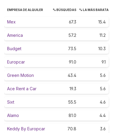
EMPRESA DE ALQUILER
% BÚSQUEDAS
% LA MÁS BARATA
Mex
67.3
15.4
America
57.2
11.2
Budget
73.5
10.3
Europcar
91.0
9.1
Green Motion
43.4
5.6
Ace Rent a Car
19.3
5.6
Sixt
55.5
4.6
Alamo
81.0
4.4
Keddy By Europcar
70.8
3.6