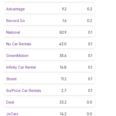
Advantage
9.2
0.2
Record Go
1.6
0.2
National
82.9
0.1
Nu Car Rentals
43.0
0.1
GreenMotion
35.6
0.1
Infinity Car Rental
14.8
0.1
Street
11.2
0.1
SurPrice Car Rentals
2.7
0.1
Deal
33.2
0.0
JoCars
14.2
0.0