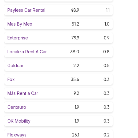
Payless Car Rental
48.9
1.1
Mas By Mex
51.2
1.0
Enterprise
79.9
0.9
Localiza Rent A Car
38.0
0.8
Goldcar
2.2
0.5
Fox
35.6
0.3
Más Rent a Car
9.2
0.3
Centauro
1.9
0.3
OK Mobility
1.9
0.3
Flexways
26.1
0.2