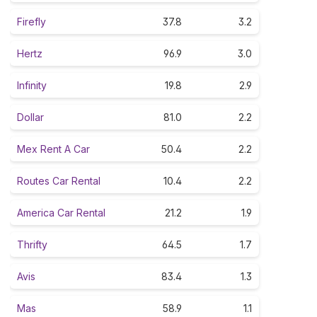
Firefly
37.8
3.2
Hertz
96.9
3.0
Infinity
19.8
2.9
Dollar
81.0
2.2
Mex Rent A Car
50.4
2.2
Routes Car Rental
10.4
2.2
America Car Rental
21.2
1.9
Thrifty
64.5
1.7
Avis
83.4
1.3
Mas
58.9
1.1