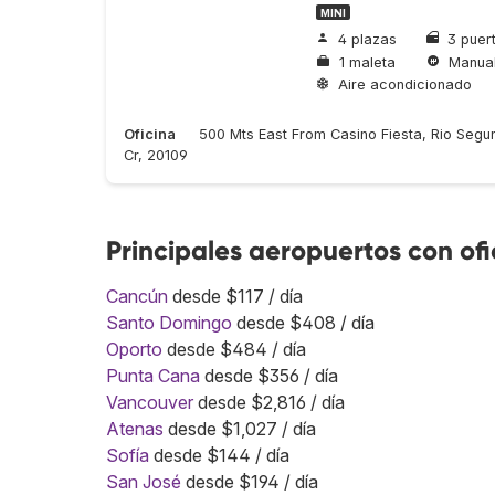
MINI
4 plazas
3 puer
1 maleta
Manua
Aire acondicionado
Oficina
500 Mts East From Casino Fiesta, Rio Segund
Cr, 20109
Principales aeropuertos con of
Cancún
desde $117 / día
Santo Domingo
desde $408 / día
Oporto
desde $484 / día
Punta Cana
desde $356 / día
Vancouver
desde $2,816 / día
Atenas
desde $1,027 / día
Sofía
desde $144 / día
San José
desde $194 / día