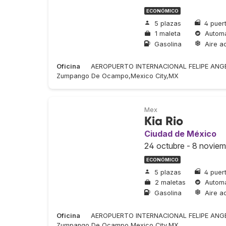
ECONÓMICO
5 plazas
4 puer
1 maleta
Automá
Gasolina
Aire a
Oficina
AEROPUERTO INTERNACIONAL FELIPE ANGEL
Zumpango De Ocampo,Mexico City,MX
Mex
Kia Rio
Ciudad de México
24 octubre - 8 noviem
ECONÓMICO
5 plazas
4 puer
2 maletas
Automá
Gasolina
Aire a
Oficina
AEROPUERTO INTERNACIONAL FELIPE ANGEL
Zumpango De Ocampo,Mexico City,MX