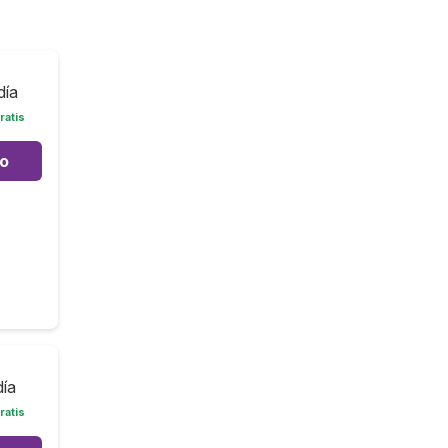
día
ratis
to
día
ratis