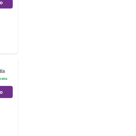
to
día
ratis
to