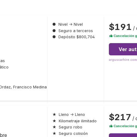
$191
●
Nivel → Nivel
/ 
●
Seguro a terceros
Cancelación g
●
Depósito $800,704
Ver au
arguscarhire.com
tas
tico
 Ordaz, Francisco Medina
$217
★
Lleno → Lleno
/ 
★
Kilometraje ilimitado
Cancelación g
★
Seguro robo
★
Seguro colisión
bre