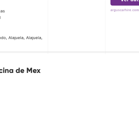
arguscarhire.com
tas
l
o, Alajuela, Alajuela,
icina de Mex