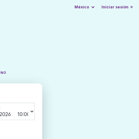
México
Iniciar sesión →
INO
N