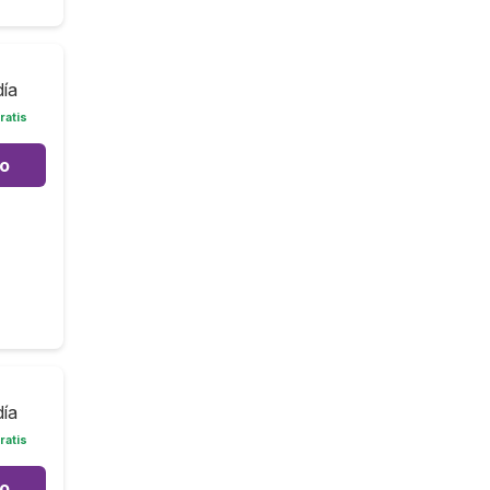
día
ratis
to
día
ratis
to