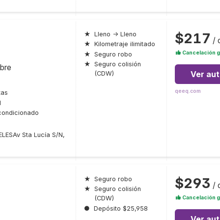
$217
★
Lleno → Lleno
/ 
★
Kilometraje ilimitado
Cancelación g
★
Seguro robo
★
Seguro colisión
bre
Ver au
(CDW)
qeeq.com
tas
l
condicionado
ESAv Sta Lucía S/N,
$293
★
Seguro robo
/ 
★
Seguro colisión
Cancelación g
(CDW)
●
Depósito $25,958
Ver au