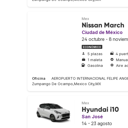
Mex
Nissan March
Ciudad de México
24 octubre - 8 noviem
ECONÓMICO
5 plazas
4 puer
1 maleta
Manua
Gasolina
Aire a
Oficina
AEROPUERTO INTERNACIONAL FELIPE ANGEL
Zumpango De Ocampo,Mexico City,MX
Mex
Hyundai i10
San José
14 - 23 agosto