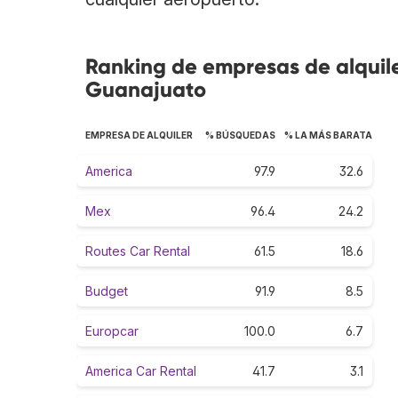
Ranking de empresas de alquil
Guanajuato
EMPRESA DE ALQUILER
% BÚSQUEDAS
% LA MÁS BARATA
America
97.9
32.6
Mex
96.4
24.2
Routes Car Rental
61.5
18.6
Budget
91.9
8.5
Europcar
100.0
6.7
America Car Rental
41.7
3.1