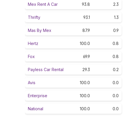
Mex Rent A Car
93.8
2.3
Thrifty
93.1
1.3
Mas By Mex
87.9
0.9
Hertz
100.0
0.8
Fox
69.9
0.8
Payless Car Rental
29.3
0.2
Avis
100.0
0.0
Enterprise
100.0
0.0
National
100.0
0.0