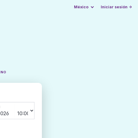
México
Iniciar sesión →
INO
N