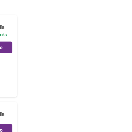
día
ratis
to
día
to