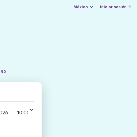
México
Iniciar sesión →
INO
N