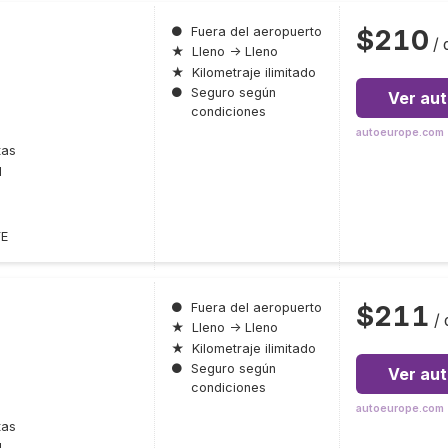
$210
●
Fuera del aeropuerto
/ 
★
Lleno → Lleno
★
Kilometraje ilimitado
●
Seguro según
Ver au
condiciones
autoeurope.com
tas
l
FE
$211
●
Fuera del aeropuerto
/ 
★
Lleno → Lleno
★
Kilometraje ilimitado
●
Seguro según
Ver au
condiciones
autoeurope.com
tas
l