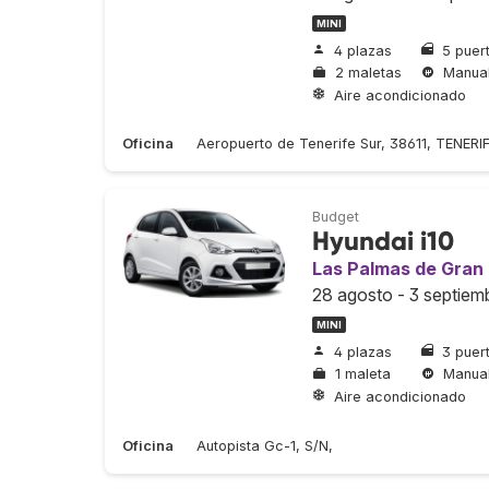
MINI
4 plazas
5 puer
2 maletas
Manua
Aire acondicionado
Oficina
Aeropuerto de Tenerife Sur, 38611, TENERI
Budget
Hyundai i10
Las Palmas de Gran
28 agosto - 3 septiem
MINI
4 plazas
3 puer
1 maleta
Manua
Aire acondicionado
Oficina
Autopista Gc-1, S/N,