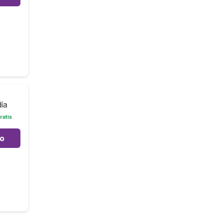
día
ratis
to
m