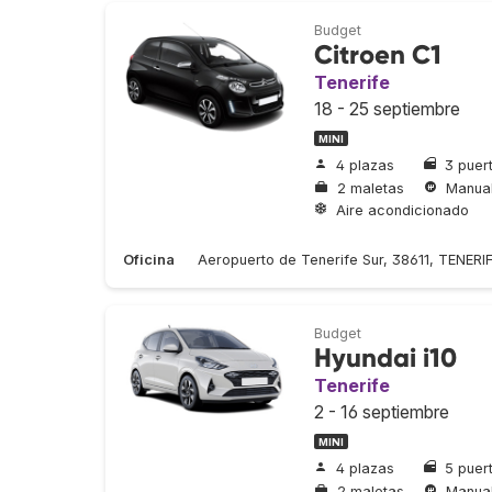
Budget
Citroen C1
Tenerife
18 - 25 septiembre
MINI
4 plazas
3 puer
2 maletas
Manua
Aire acondicionado
Oficina
Aeropuerto de Tenerife Sur, 38611, TENERI
Budget
Hyundai i10
Tenerife
2 - 16 septiembre
MINI
4 plazas
5 puer
2 maletas
Manua