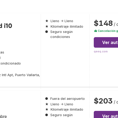
$148
★
Lleno → Lleno
/ 
 i10
★
Kilometraje ilimitado
Cancelación g
●
Seguro según
condiciones
Ver au
qeeq.com
tas
l
condicionado
ntl Apt, Puerto Vallarta,
$203
●
Fuera del aeropuerto
/ 
★
Lleno → Lleno
★
Kilometraje ilimitado
●
Seguro según
Ver au
mbre