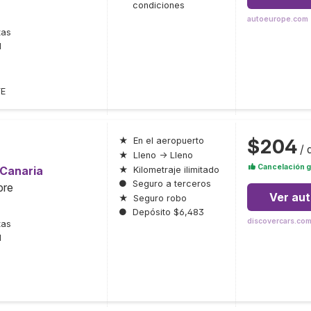
condiciones
autoeurope.com
tas
l
FE
$204
★
En el aeropuerto
/ 
★
Lleno → Lleno
Cancelación g
 Canaria
★
Kilometraje ilimitado
●
Seguro a terceros
bre
Ver au
★
Seguro robo
●
Depósito $6,483
discovercars.co
tas
l