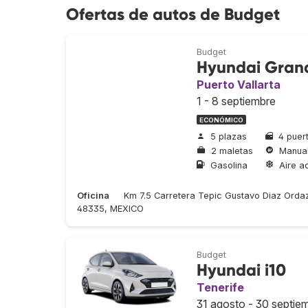
Ofertas de autos de Budget
Budget
Hyundai Grand
Puerto Vallarta
1 - 8 septiembre
ECONÓMICO
5 plazas
4 puer
2 maletas
Manua
Gasolina
Aire a
Oficina
Km 7.5 Carretera Tepic Gustavo Diaz Ordaz I
48335, MEXICO
Budget
Hyundai i10
Tenerife
31 agosto - 30 septie