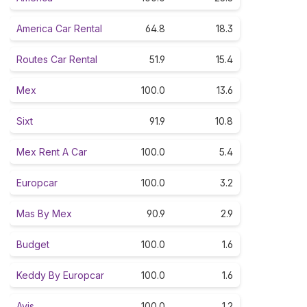
America Car Rental
64.8
18.3
Routes Car Rental
51.9
15.4
Mex
100.0
13.6
Sixt
91.9
10.8
Mex Rent A Car
100.0
5.4
Europcar
100.0
3.2
Mas By Mex
90.9
2.9
Budget
100.0
1.6
Keddy By Europcar
100.0
1.6
Avis
100.0
1.2