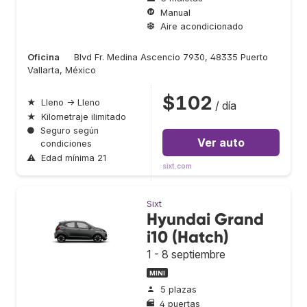
Manual
Aire acondicionado
Oficina
Blvd Fr. Medina Ascencio 7930, 48335 Puerto
Vallarta, México
$102
★
Lleno → Lleno
/ día
★
Kilometraje ilimitado
●
Seguro según
Ver auto
condiciones
⚠
Edad mínima 21
sixt.com
Sixt
Hyundai Grand
i10 (Hatch)
1 - 8 septiembre
MINI
5 plazas
4 puertas