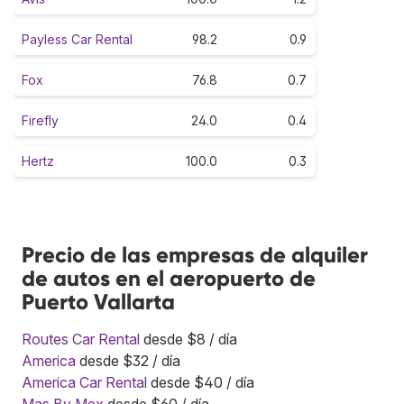
Payless Car Rental
98.2
0.9
Fox
76.8
0.7
Firefly
24.0
0.4
Hertz
100.0
0.3
Precio de las empresas de alquiler
de autos en el aeropuerto de
Puerto Vallarta
Routes Car Rental
desde $8 / día
America
desde $32 / día
America Car Rental
desde $40 / día
Mas By Mex
desde $60 / día