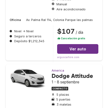
Manual
Aire acondicionado
Oficina
Av. Palma Ral 114, Colonia Parque las palmas
$107
●
Nivel → Nivel
/ día
●
Seguro a terceros
Cancelación gratis
●
Depósito $1,212,345
Ver auto
arguscarhire.com
America
Dodge Attitude
1 - 8 septiembre
COMPACTO
5 plazas
5 puertas
3 maletas