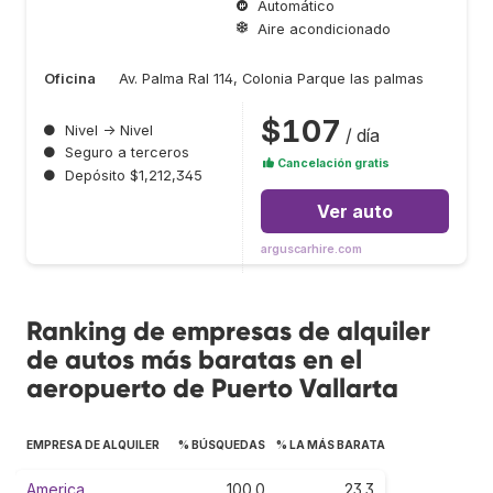
Automático
Aire acondicionado
Oficina
Av. Palma Ral 114, Colonia Parque las palmas
$107
●
Nivel → Nivel
/ día
●
Seguro a terceros
Cancelación gratis
●
Depósito $1,212,345
Ver auto
arguscarhire.com
Ranking de empresas de alquiler
de autos más baratas en el
aeropuerto de Puerto Vallarta
EMPRESA DE ALQUILER
% BÚSQUEDAS
% LA MÁS BARATA
America
100.0
23.3