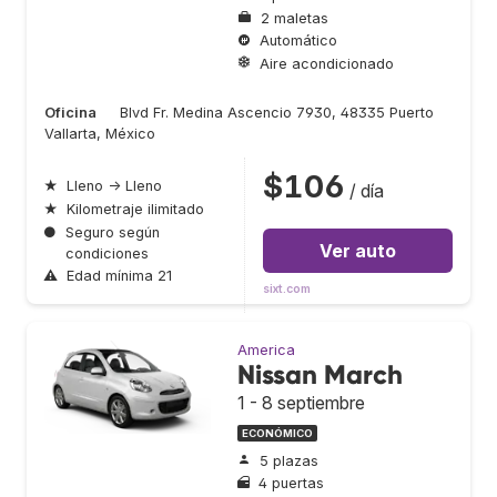
2 maletas
Automático
Aire acondicionado
Oficina
Blvd Fr. Medina Ascencio 7930, 48335 Puerto
Vallarta, México
$106
★
Lleno → Lleno
/ día
★
Kilometraje ilimitado
●
Seguro según
Ver auto
condiciones
⚠
Edad mínima 21
sixt.com
America
Nissan March
1 - 8 septiembre
ECONÓMICO
5 plazas
4 puertas