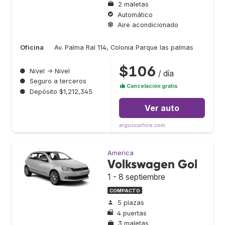
2 maletas
Automático
Aire acondicionado
Oficina
Av. Palma Ral 114, Colonia Parque las palmas
$106
●
Nivel → Nivel
/ día
●
Seguro a terceros
Cancelación gratis
●
Depósito $1,212,345
Ver auto
arguscarhire.com
America
Volkswagen Gol
1 - 8 septiembre
COMPACTO
5 plazas
4 puertas
3 maletas