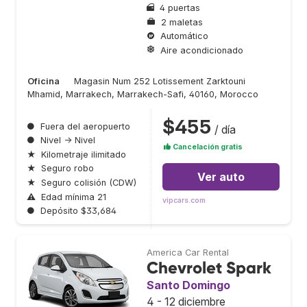
4 puertas
2 maletas
Automático
Aire acondicionado
Oficina
Magasin Num 252 Lotissement Zarktouni
Mhamid, Marrakech, Marrakech-Safi, 40160, Morocco
$455
●
Fuera del aeropuerto
/ día
●
Nivel → Nivel
Cancelación gratis
★
Kilometraje ilimitado
★
Seguro robo
Ver auto
★
Seguro colisión (CDW)
⚠
Edad mínima 21
vipcars.com
●
Depósito $33,684
America Car Rental
Chevrolet Spark
Santo Domingo
4 - 12 diciembre