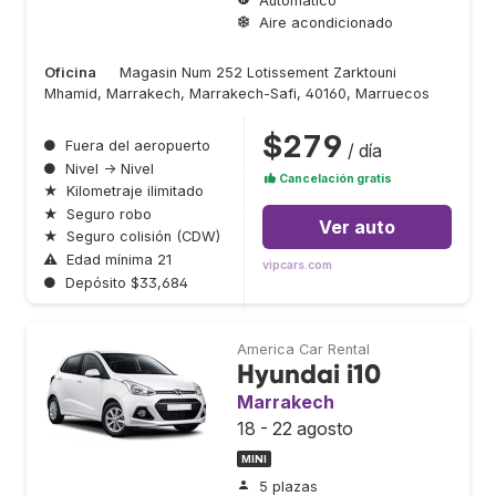
Automático
Aire acondicionado
Oficina
Magasin Num 252 Lotissement Zarktouni
Mhamid, Marrakech, Marrakech-Safi, 40160, Marruecos
$279
●
Fuera del aeropuerto
/ día
●
Nivel → Nivel
Cancelación gratis
★
Kilometraje ilimitado
★
Seguro robo
Ver auto
★
Seguro colisión (CDW)
⚠
Edad mínima 21
vipcars.com
●
Depósito $33,684
America Car Rental
Hyundai i10
Marrakech
18 - 22 agosto
MINI
5 plazas