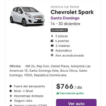
America Car Rental
Chevrolet Spark
Santo Domingo
14 - 30 diciembre
ECONÓMICO
5 plazas
4 puertas
2 maletas
Automático
Aire acondicionado
Oficina
KM 26, Rep Don, Daniel Plaza, Autopista Las
Americas 13, Santo Domingo Este, Boca Chica, Santo
Domingo, 11500, República Dominicana
$766
●
Fuera del aeropuerto
/ día
●
Nivel → Nivel
Cancelación gratis
★
Kilometraje ilimitado
★
Seguro robo
Ver auto
★
Seguro colisión (CDW)