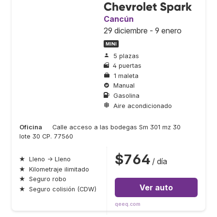
Chevrolet Spark
Cancún
29 diciembre - 9 enero
MINI
5 plazas
4 puertas
1 maleta
Manual
Gasolina
Aire acondicionado
Oficina
Calle acceso a las bodegas Sm 301 mz 30
lote 30 CP. 77560
$764
★
Lleno → Lleno
/ día
★
Kilometraje ilimitado
★
Seguro robo
Ver auto
★
Seguro colisión (CDW)
qeeq.com