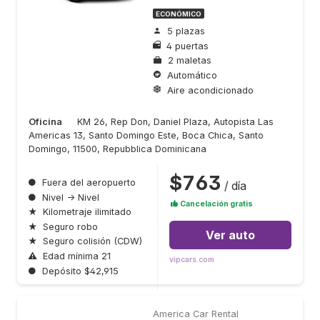
ECONÓMICO
5 plazas
4 puertas
2 maletas
Automático
Aire acondicionado
Oficina
KM 26, Rep Don, Daniel Plaza, Autopista Las
Americas 13, Santo Domingo Este, Boca Chica, Santo
Domingo, 11500, Repubblica Dominicana
$763
●
Fuera del aeropuerto
/ día
●
Nivel → Nivel
Cancelación gratis
★
Kilometraje ilimitado
★
Seguro robo
Ver auto
★
Seguro colisión (CDW)
⚠
Edad mínima 21
vipcars.com
●
Depósito $42,915
America Car Rental