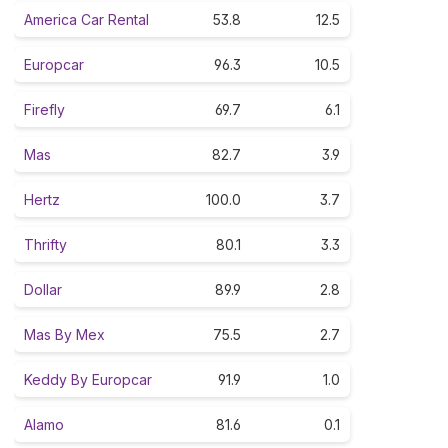
America Car Rental
53.8
12.5
Europcar
96.3
10.5
Firefly
69.7
6.1
Mas
82.7
3.9
Hertz
100.0
3.7
Thrifty
80.1
3.3
Dollar
89.9
2.8
Mas By Mex
75.5
2.7
Keddy By Europcar
91.9
1.0
Alamo
81.6
0.1