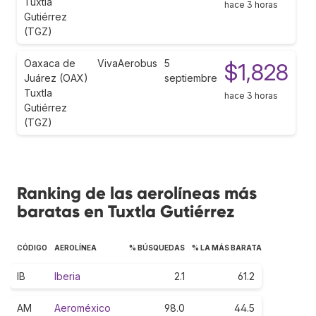
Tuxtla
hace 3 horas
Gutiérrez
(TGZ)
Oaxaca de
VivaAerobus
5
$1,828
Juárez (OAX)
septiembre
Tuxtla
hace 3 horas
Gutiérrez
(TGZ)
Ranking de las aerolíneas más
baratas en Tuxtla Gutiérrez
CÓDIGO
AEROLÍNEA
% BÚSQUEDAS
% LA MÁS BARATA
IB
Iberia
2.1
61.2
AM
Aeroméxico
98.0
44.5