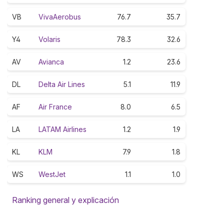
VB
VivaAerobus
76.7
35.7
Y4
Volaris
78.3
32.6
AV
Avianca
1.2
23.6
DL
Delta Air Lines
5.1
11.9
AF
Air France
8.0
6.5
LA
LATAM Airlines
1.2
1.9
KL
KLM
7.9
1.8
WS
WestJet
1.1
1.0
Ranking general y explicación