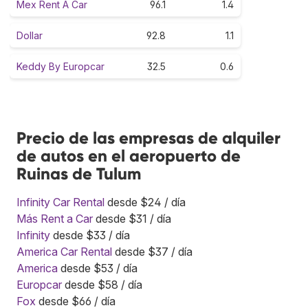
Mex Rent A Car
96.1
1.4
Dollar
92.8
1.1
Keddy By Europcar
32.5
0.6
Precio de las empresas de alquiler
de autos en el aeropuerto de
Ruinas de Tulum
Infinity Car Rental
desde $24 / día
Más Rent a Car
desde $31 / día
Infinity
desde $33 / día
America Car Rental
desde $37 / día
America
desde $53 / día
Europcar
desde $58 / día
Fox
desde $66 / día