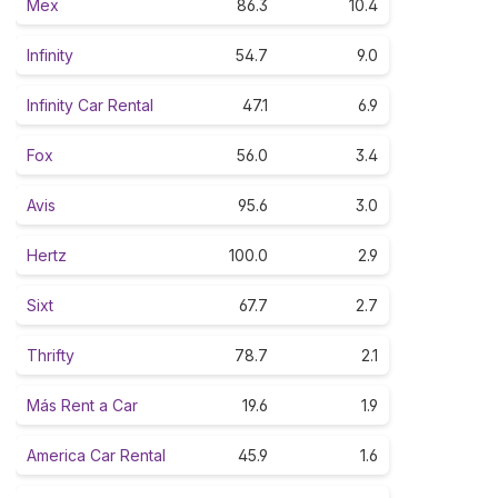
Mex
86.3
10.4
Infinity
54.7
9.0
Infinity Car Rental
47.1
6.9
Fox
56.0
3.4
Avis
95.6
3.0
Hertz
100.0
2.9
Sixt
67.7
2.7
Thrifty
78.7
2.1
Más Rent a Car
19.6
1.9
America Car Rental
45.9
1.6