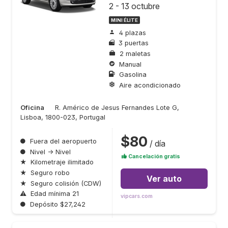
2 - 13 octubre
MINI ÉLITE
4 plazas
3 puertas
2 maletas
Manual
Gasolina
Aire acondicionado
Oficina
R. Américo de Jesus Fernandes Lote G,
Lisboa, 1800-023, Portugal
$80
●
Fuera del aeropuerto
/ día
●
Nivel → Nivel
Cancelación gratis
★
Kilometraje ilimitado
★
Seguro robo
Ver auto
★
Seguro colisión (CDW)
⚠
Edad mínima 21
vipcars.com
●
Depósito $27,242