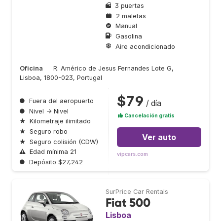
3 puertas
2 maletas
Manual
Gasolina
Aire acondicionado
Oficina
R. Américo de Jesus Fernandes Lote G,
Lisboa, 1800-023, Portugal
$79
●
Fuera del aeropuerto
/ día
●
Nivel → Nivel
Cancelación gratis
★
Kilometraje ilimitado
★
Seguro robo
Ver auto
★
Seguro colisión (CDW)
⚠
Edad mínima 21
vipcars.com
●
Depósito $27,242
SurPrice Car Rentals
Fiat 500
Lisboa