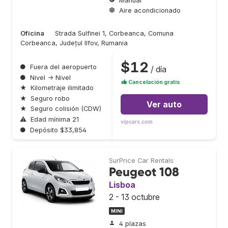
Manual
Aire acondicionado
Oficina
Strada Sulfinei 1, Corbeanca, Comuna
Corbeanca, Județul Ilfov, Rumania
$12
●
Fuera del aeropuerto
/ día
●
Nivel → Nivel
Cancelación gratis
★
Kilometraje ilimitado
★
Seguro robo
Ver auto
★
Seguro colisión (CDW)
⚠
Edad mínima 21
vipcars.com
●
Depósito $33,854
SurPrice Car Rentals
Peugeot 108
Lisboa
2 - 13 octubre
MINI
4 plazas