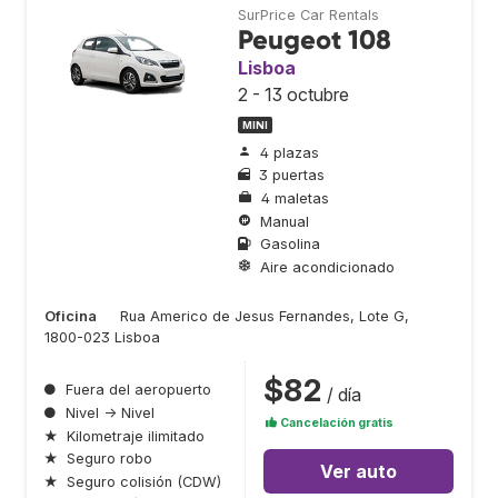
SurPrice Car Rentals
Peugeot 108
Lisboa
2 - 13 octubre
MINI
4 plazas
3 puertas
4 maletas
Manual
Gasolina
Aire acondicionado
Oficina
Rua Americo de Jesus Fernandes, Lote G,
1800-023 Lisboa
$82
●
Fuera del aeropuerto
/ día
●
Nivel → Nivel
Cancelación gratis
★
Kilometraje ilimitado
★
Seguro robo
Ver auto
★
Seguro colisión (CDW)