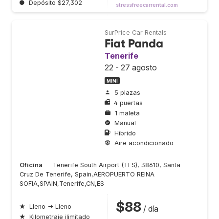
●
Depósito $27,302
stressfreecarrental.com
SurPrice Car Rentals
Fiat Panda
Tenerife
22 - 27 agosto
MINI
5 plazas
4 puertas
1 maleta
Manual
Híbrido
Aire acondicionado
Oficina
Tenerife South Airport (TFS), 38610, Santa
Cruz De Tenerife, Spain,AEROPUERTO REINA
SOFIA,SPAIN,Tenerife,CN,ES
$88
★
Lleno → Lleno
/ día
★
Kilometraje ilimitado