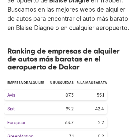
aeropuerto de
Blaise Diagne
en Trabber.
Buscamos en las mejores webs de alquiler
de autos para encontrar el auto más barato
en Blaise Diagne o en cualquier aeropuerto.
Ranking de empresas de alquiler
de autos más baratas en el
aeropuerto de Dakar
EMPRESA DE ALQUILER
% BÚSQUEDAS
% LA MÁS BARATA
Avis
87.3
55.1
Sixt
99.2
42.4
Europcar
63.7
2.2
GreenMotion
3.1
0.2