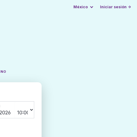
México
Iniciar sesión →
INO
N