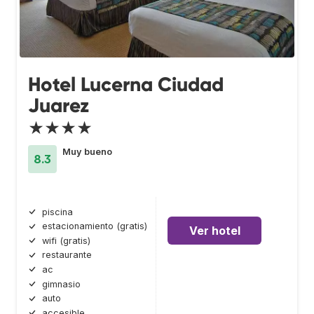
Hotel Lucerna Ciudad
Juarez
★★★★
Muy bueno
8.3
piscina
estacionamiento (gratis)
Ver hotel
wifi (gratis)
restaurante
ac
gimnasio
auto
accesible