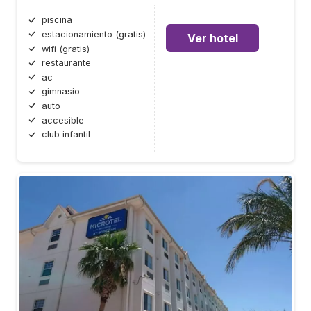
piscina
estacionamiento (gratis)
Ver hotel
wifi (gratis)
restaurante
ac
gimnasio
auto
accesible
club infantil