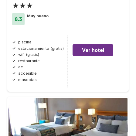
★★★
Muy bueno
8.3
piscina
estacionamiento (gratis)
Ver hotel
wifi (gratis)
restaurante
ac
accesible
mascotas