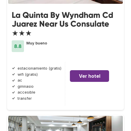
La Quinta By Wyndham Cd
Juarez Near Us Consulate
★★★
Muy bueno
8.8
estacionamiento (gratis)
wifi (gratis)
Ver hotel
ac
gimnasio
accesible
transfer