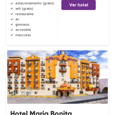
estacionamiento (gratis)
Ver hotel
wifi (gratis)
restaurante
ac
gimnasio
accesible
mascotas
Hotel Maria Bonita