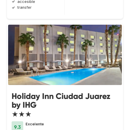
accesible
transfer
Holiday Inn Ciudad Juarez
by IHG
★★★
Excelente
9.3