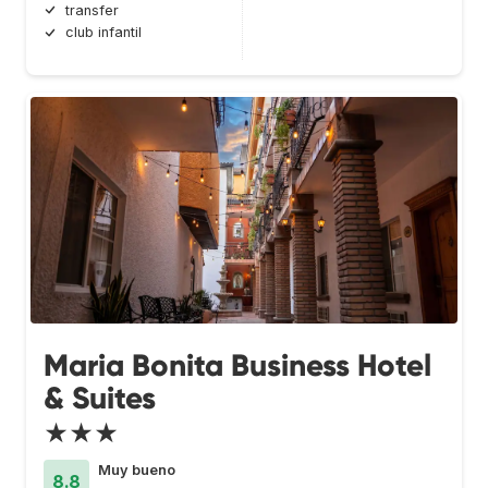
transfer
club infantil
Maria Bonita Business Hotel
& Suites
★★★
Muy bueno
8.8