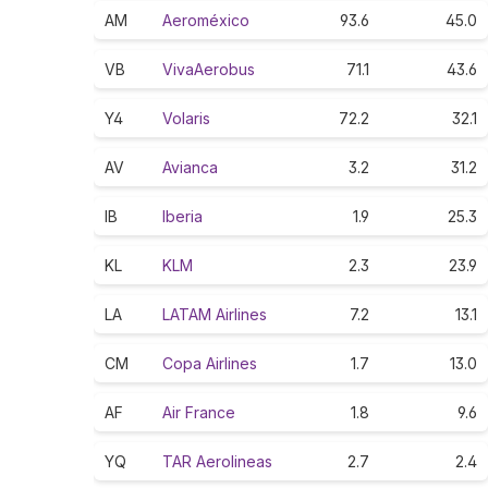
AM
Aeroméxico
93.6
45.0
VB
VivaAerobus
71.1
43.6
Y4
Volaris
72.2
32.1
AV
Avianca
3.2
31.2
IB
Iberia
1.9
25.3
KL
KLM
2.3
23.9
LA
LATAM Airlines
7.2
13.1
CM
Copa Airlines
1.7
13.0
AF
Air France
1.8
9.6
YQ
TAR Aerolineas
2.7
2.4