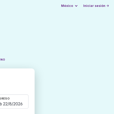
México
Iniciar sesión →
INO
GRESO