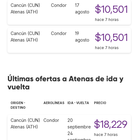
Cancún (CUN)
Condor
17
$10,501
Atenas (ATH)
agosto
hace 7 horas
Cancún (CUN)
Condor
19
$10,501
Atenas (ATH)
agosto
hace 7 horas
Últimas ofertas a Atenas de ida y
vuelta
ORIGEN -
AEROLÍNEAS
IDA - VUELTA
PRECIO
DESTINO
Cancún (CUN)
Condor
20
$18,229
Atenas (ATH)
septiembre
24
hace 7 horas
septiembre