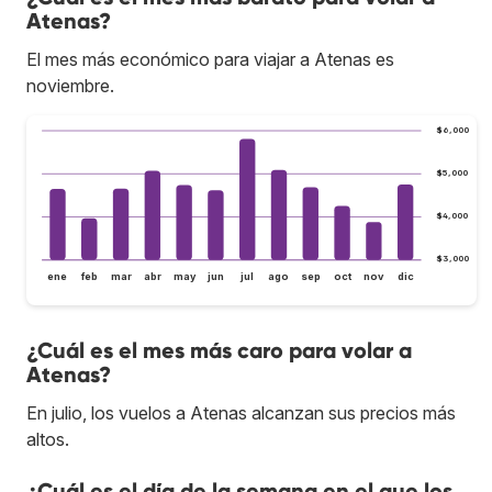
Atenas?
El mes más económico para viajar a Atenas es
noviembre.
$6,000
$5,000
$4,000
$3,000
ene
feb
mar
abr
may
jun
jul
ago
sep
oct
nov
dic
¿Cuál es el mes más caro para volar a
Atenas?
En julio, los vuelos a Atenas alcanzan sus precios más
altos.
¿Cuál es el día de la semana en el que los