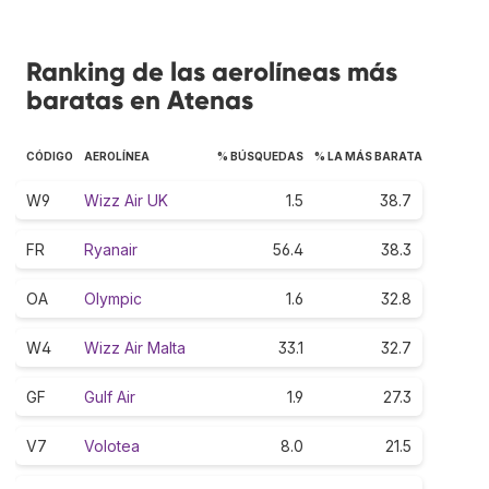
Ranking de las aerolíneas más
baratas en Atenas
CÓDIGO
AEROLÍNEA
% BÚSQUEDAS
% LA MÁS BARATA
W9
Wizz Air UK
1.5
38.7
FR
Ryanair
56.4
38.3
OA
Olympic
1.6
32.8
W4
Wizz Air Malta
33.1
32.7
GF
Gulf Air
1.9
27.3
V7
Volotea
8.0
21.5