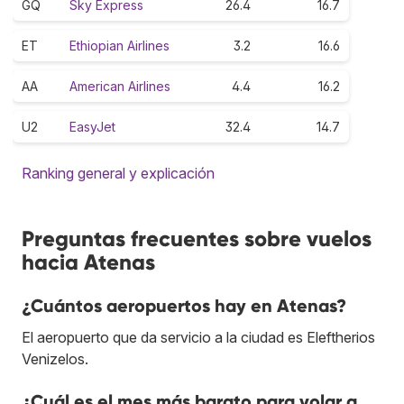
GQ
Sky Express
26.4
16.7
ET
Ethiopian Airlines
3.2
16.6
AA
American Airlines
4.4
16.2
U2
EasyJet
32.4
14.7
Ranking general y explicación
Preguntas frecuentes sobre vuelos
hacia Atenas
¿Cuántos aeropuertos hay en Atenas?
El aeropuerto que da servicio a la ciudad es Eleftherios
Venizelos.
¿Cuál es el mes más barato para volar a