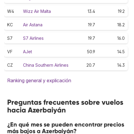
W4
Wizz Air Malta
13.4
19.2
KC
Air Astana
19.7
18.2
S7
S7 Airlines
19.7
16.0
VF
AJet
50.9
14.5
CZ
China Southern Airlines
20.7
14.3
Ranking general y explicación
Preguntas frecuentes sobre vuelos
hacia Azerbaiyán
¿En qué mes se pueden encontrar precios
más bajos a Azerbaiyán?