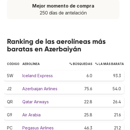
Mejor momento de compra
250 días de antelación
Ranking de las aerolíneas más
baratas en Azerbaiyán
CÓDIGO
AEROLÍNEA
% BÚSQUEDAS
% LA MÁS BARATA
5W
Iceland Express
6.0
93.3
J2
Azerbaijan Airlines
75.6
54.0
QR
Qatar Airways
22.8
26.4
G9
Air Arabia
25.8
21.6
PC
Pegasus Airlines
46.3
21.2