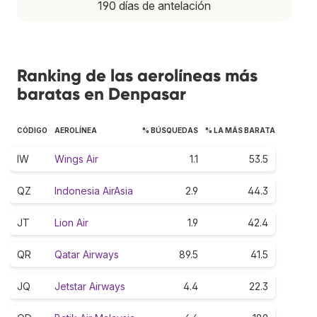
190 días de antelación
Ranking de las aerolíneas más
baratas en Denpasar
CÓDIGO
AEROLÍNEA
% BÚSQUEDAS
% LA MÁS BARATA
IW
Wings Air
1.1
53.5
QZ
Indonesia AirAsia
2.9
44.3
JT
Lion Air
1.9
42.4
QR
Qatar Airways
89.5
41.5
JQ
Jetstar Airways
4.4
22.3