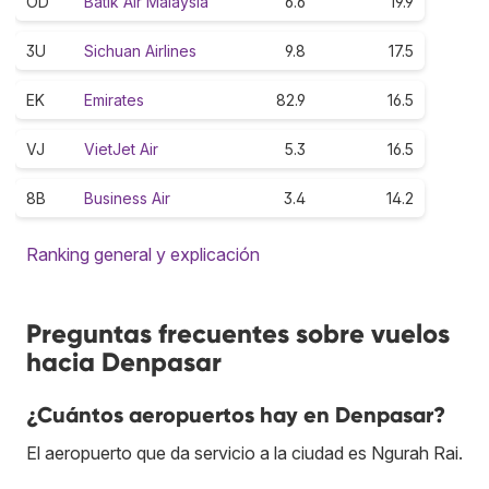
OD
Batik Air Malaysia
6.6
19.9
3U
Sichuan Airlines
9.8
17.5
EK
Emirates
82.9
16.5
VJ
VietJet Air
5.3
16.5
8B
Business Air
3.4
14.2
Ranking general y explicación
Preguntas frecuentes sobre vuelos
hacia Denpasar
¿Cuántos aeropuertos hay en Denpasar?
El aeropuerto que da servicio a la ciudad es Ngurah Rai.