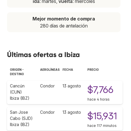
ida
: martes,
vuelta
: miércoles
Mejor momento de compra
280 días de antelación
Últimas ofertas a Ibiza
ORIGEN -
AEROLÍNEAS
FECHA
PRECIO
DESTINO
Cancún
Condor
13 agosto
$7,766
(CUN)
Ibiza (IBZ)
hace 4 horas
San Jose
Condor
13 agosto
$15,931
Cabo (SJD)
Ibiza (IBZ)
hace 117 minutos