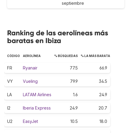
septiembre
Ranking de las aerolíneas más
baratas en Ibiza
CÓDIGO
AEROLÍNEA
% BÚSQUEDAS
% LA MÁS BARATA
FR
Ryanair
77.5
66.9
VY
Vueling
79.9
34.5
LA
LATAM Airlines
1.6
24.9
I2
Iberia Express
24.9
20.7
U2
EasyJet
10.5
18.0