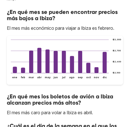
¿En qué mes se pueden encontrar precios
más bajos a Ibiza?
El mes más económico para viajar a Ibiza es febrero.
$3,000
$2,700
$2,400
$2,100
ene
feb
mar
abr
may
jun
jul
ago
sep
oct
nov
dic
¿En qué mes los boletos de avión a Ibiza
alcanzan precios más altos?
El mes más caro para volar a Ibiza es abril.
¿Cuál es el día de la semana en el que los