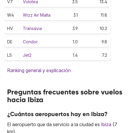
V7
Volotea
3.5
13.4
W4
Wizz Air Malta
3.1
11.8
HV
Transavia
3.9
10.2
DE
Condor
1.0
9.8
LS
Jet2
1.4
7.2
Ranking general y explicación
Preguntas frecuentes sobre vuelos
hacia Ibiza
¿Cuántos aeropuertos hay en Ibiza?
El aeropuerto que da servicio a la ciudad es
Ibiza
(7
km).