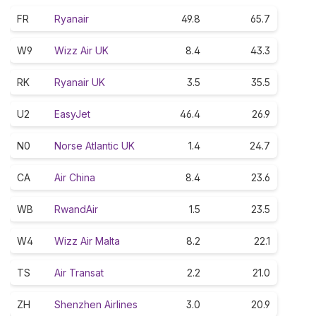
FR
Ryanair
49.8
65.7
W9
Wizz Air UK
8.4
43.3
RK
Ryanair UK
3.5
35.5
U2
EasyJet
46.4
26.9
N0
Norse Atlantic UK
1.4
24.7
CA
Air China
8.4
23.6
WB
RwandAir
1.5
23.5
W4
Wizz Air Malta
8.2
22.1
TS
Air Transat
2.2
21.0
ZH
Shenzhen Airlines
3.0
20.9