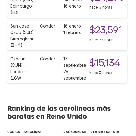
Edimburgo
18 enero
hace 3 horas
(EDI)
San Jose
Condor
18 enero
$23,591
Cabo (SJD)
1 febrero
Birmingham
hace 27 horas
(BHX)
Cancún
Condor
17
$15,134
(CUN)
septiembre
Londres
26
hace 3 horas
(LGW)
septiembre
Ranking de las aerolíneas más
baratas en Reino Unido
CÓDIGO
AEROLÍNEA
% BÚSQUEDAS
% LA MÁS BARATA