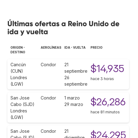
Últimas ofertas a Reino Unido de
ida y vuelta
ORIGEN -
AEROLÍNEAS
IDA - VUELTA
PRECIO
DESTINO
Cancún
Condor
21
$14,935
(CUN)
septiembre
Londres
26
hace 3 horas
(LGW)
septiembre
San Jose
Condor
1 marzo
$26,286
Cabo (SJD)
29 marzo
Londres
hace 81 minutos
(LGW)
San Jose
Condor
21
$24,295
Cabo (SJD)
diciembre