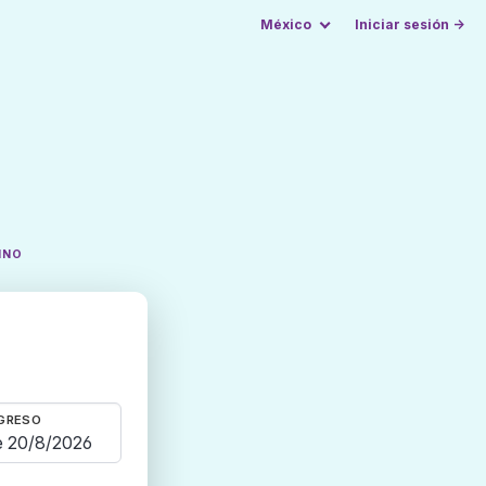
México
Iniciar sesión →
INO
GRESO