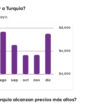
r a Turquía?
mayo.
$8,000
$6,000
$4,000
ago
sep
oct
nov
dic
urquía alcanzan precios más altos?