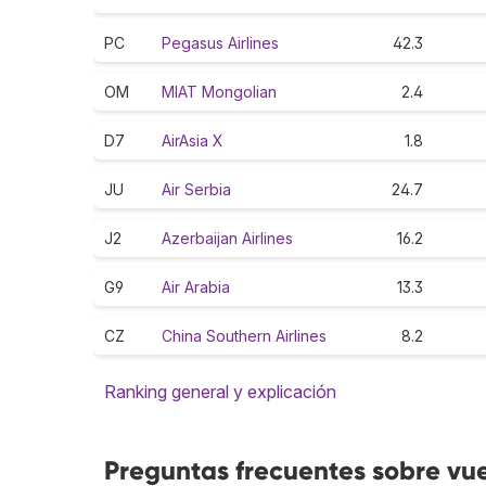
PC
Pegasus Airlines
42.3
OM
MIAT Mongolian
2.4
D7
AirAsia X
1.8
JU
Air Serbia
24.7
J2
Azerbaijan Airlines
16.2
G9
Air Arabia
13.3
CZ
China Southern Airlines
8.2
Ranking general y explicación
Preguntas frecuentes sobre vue