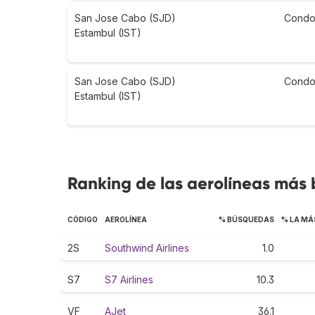
San Jose Cabo (SJD)
Condo
Estambul (IST)
San Jose Cabo (SJD)
Condo
Estambul (IST)
Ranking de las aerolíneas más 
CÓDIGO
AEROLÍNEA
% BÚSQUEDAS
% LA MÁ
2S
Southwind Airlines
1.0
S7
S7 Airlines
10.3
VF
AJet
36.1