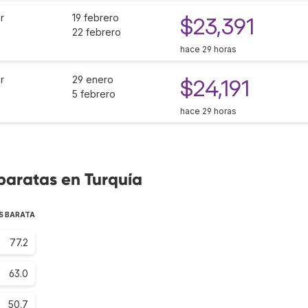
r
19 febrero
$23,391
22 febrero
hace 29 horas
r
29 enero
$24,191
5 febrero
hace 29 horas
baratas en Turquía
S BARATA
77.2
63.0
50.7