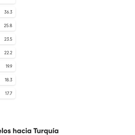
36.3
25.8
23.5
22.2
19.9
18.3
17.7
los hacia Turquía