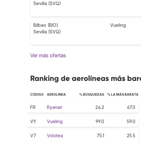
Sevilla (SVQ)
Bilbao (BIO)
Vueling
Sevilla (SVQ)
Ver más ofertas
Ranking de aerolíneas más barat
CÓDIGO
AEROLÍNEA
% BÚSQUEDAS
% LA MÁS BARATA
FR
Ryanair
24.2
67.0
VY
Vueling
99.0
59.0
V7
Volotea
75.1
25.5