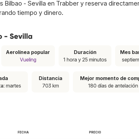
los Bilbao - Sevilla en Trabber y reserva directame
rrando tiempo y dinero.
 - Sevilla
Aerolínea popular
Duración
Mes ba
Vueling
1 hora y 25 minutos
septie
ada
Distancia
Mejor momento de com
ta
: martes
703 km
180 días de antelación
FECHA
PRECIO