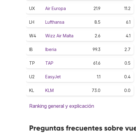
UX
Air Europa
21.9
11.2
LH
Lufthansa
8.5
6.1
W4
Wizz Air Malta
2.6
4.1
IB
Iberia
99.3
2.7
TP
TAP
61.6
0.5
U2
EasyJet
1.1
0.4
KL
KLM
73.0
0.0
Ranking general y explicación
Preguntas frecuentes sobre vuel