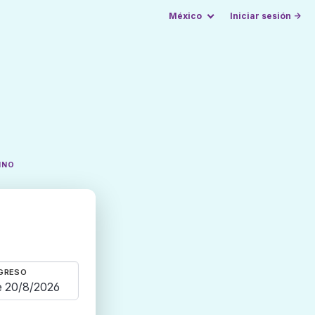
México
Iniciar sesión →
INO
GRESO