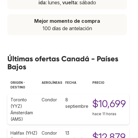
ida
: lunes,
vuelta
: sábado
Mejor momento de compra
100 días de antelación
Últimas ofertas Canadá - Países
Bajos
ORIGEN -
AEROLÍNEAS
FECHA
PRECIO
DESTINO
Toronto
Condor
8
$10,699
(YYZ)
septiembre
Ámsterdam
hace 11 horas
(AMS)
Halifax (YHZ)
Condor
13
$12,879