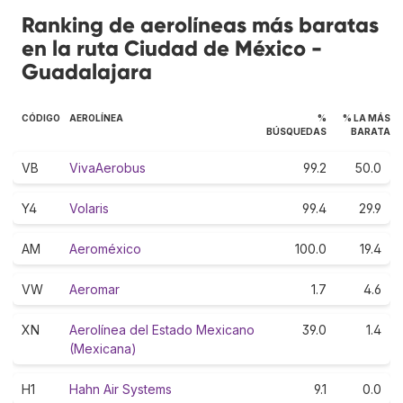
Ranking de aerolíneas más baratas
en la ruta Ciudad de México -
Guadalajara
CÓDIGO
AEROLÍNEA
%
% LA MÁS
BÚSQUEDAS
BARATA
VB
VivaAerobus
99.2
50.0
Y4
Volaris
99.4
29.9
AM
Aeroméxico
100.0
19.4
VW
Aeromar
1.7
4.6
XN
Aerolínea del Estado Mexicano
39.0
1.4
(Mexicana)
H1
Hahn Air Systems
9.1
0.0