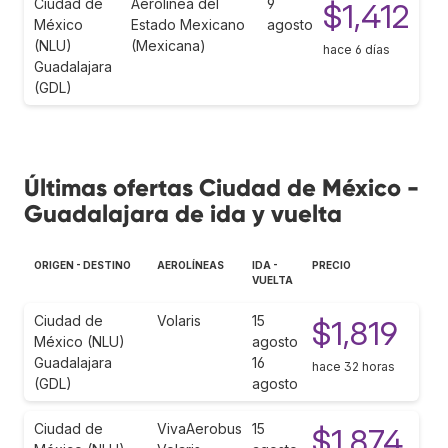
Ciudad de
Aerolínea del
9
$1,412
México
Estado Mexicano
agosto
(NLU)
(Mexicana)
hace 6 días
Guadalajara
(GDL)
Últimas ofertas Ciudad de México -
Guadalajara de ida y vuelta
ORIGEN - DESTINO
AEROLÍNEAS
IDA -
PRECIO
VUELTA
Ciudad de
Volaris
15
$1,819
México (NLU)
agosto
Guadalajara
16
hace 32 horas
(GDL)
agosto
Ciudad de
VivaAerobus
15
$1,874