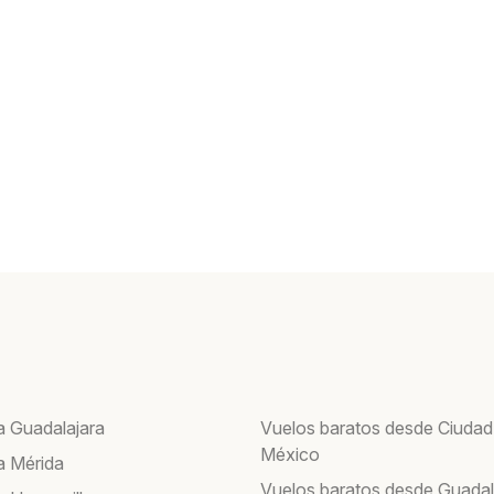
a Guadalajara
Vuelos baratos desde Ciudad
México
a Mérida
Vuelos baratos desde Guadal