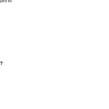
jara es
a?