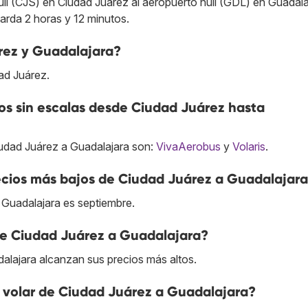
ll (CJS) en Ciudad Juárez al aeropuerto null (GDL) en Guadala
tarda 2 horas y 12 minutos.
rez y Guadalajara?
ad Juárez.
s sin escalas desde Ciudad Juárez hasta
udad Juárez a Guadalajara son:
VivaAerobus
y
Volaris
.
cios más bajos de Ciudad Juárez a Guadalajar
 Guadalajara es septiembre.
de Ciudad Juárez a Guadalajara?
alajara alcanzan sus precios más altos.
 volar de Ciudad Juárez a Guadalajara?