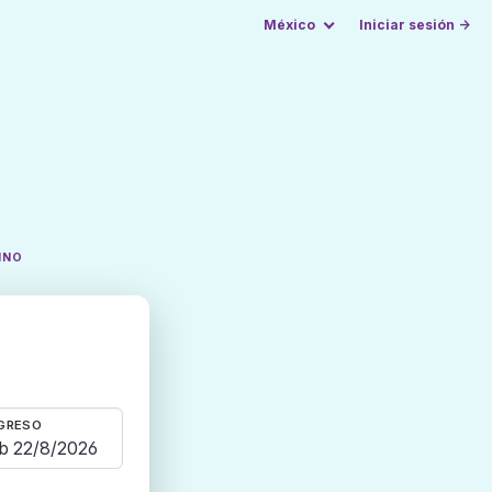
México
Iniciar sesión →
INO
GRESO