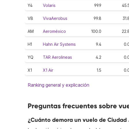
Y4
Volaris
99.9
45.
VB
VivaAerobus
99.8
31.
AM
Aeroméxico
100.0
22.
H1
Hahn Air Systems
9.4
0.
YQ
TAR Aerolineas
4.2
0.
X1
X1 Air
1.5
0.
Ranking general y explicación
Preguntas frecuentes sobre vu
¿Cuánto demora un vuelo de Ciudad 