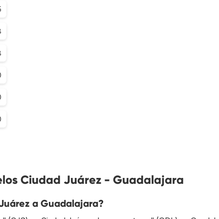
5
8
8
0
0
0
elos Ciudad Juárez - Guadalajara
Juárez a Guadalajara?