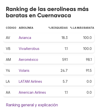
Ranking de las aerolíneas más
baratas en Cuernavaca
CÓDIGO
AEROLÍNEA
% BÚSQUEDAS
% LA MÁS BARATA
AV
Avianca
18.3
100.0
VB
VivaAerobus
1.1
100.0
AM
Aeroméxico
59.1
98.1
Y4
Volaris
24.7
91.5
LA
LATAM Airlines
5.7
0.0
AA
American Airlines
1.1
0.0
Ranking general y explicación