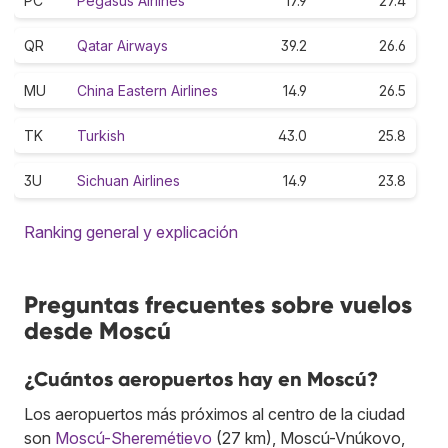
PC
Pegasus Airlines
17.9
27.4
QR
Qatar Airways
39.2
26.6
MU
China Eastern Airlines
14.9
26.5
TK
Turkish
43.0
25.8
3U
Sichuan Airlines
14.9
23.8
Ranking general y explicación
Preguntas frecuentes sobre vuelos
desde Moscú
¿Cuántos aeropuertos hay en Moscú?
Los aeropuertos más próximos al centro de la ciudad
son
Moscú-Sheremétievo
(27 km), Moscú-Vnúkovo,