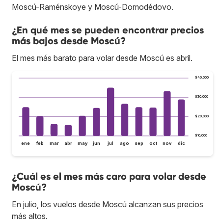
Moscú-Raménskoye y Moscú-Domodédovo.
¿En qué mes se pueden encontrar precios
más bajos desde Moscú?
El mes más barato para volar desde Moscú es abril.
$40,000
$30,000
$20,000
$10,000
ene
feb
mar
abr
may
jun
jul
ago
sep
oct
nov
dic
¿Cuál es el mes más caro para volar desde
Moscú?
En julio, los vuelos desde Moscú alcanzan sus precios
más altos.