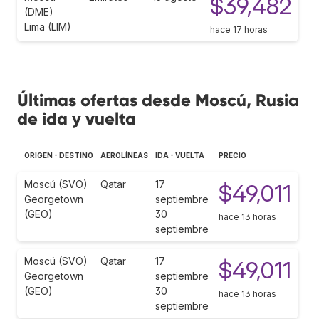
$39,482
(DME)
Lima (LIM)
hace 17 horas
Últimas ofertas desde Moscú, Rusia
de ida y vuelta
ORIGEN - DESTINO
AEROLÍNEAS
IDA - VUELTA
PRECIO
Moscú (SVO)
Qatar
17
$49,011
Georgetown
septiembre
(GEO)
30
hace 13 horas
septiembre
Moscú (SVO)
Qatar
17
$49,011
Georgetown
septiembre
(GEO)
30
hace 13 horas
septiembre