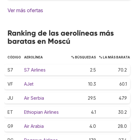
Ver más ofertas
Ranking de las aerolíneas más
baratas en Moscú
CÓDIGO
AEROLÍNEA
% BÚSQUEDAS
% LA MÁS BARATA
S7
S7 Airlines
2.5
70.2
VF
AJet
10.3
60.1
JU
Air Serbia
29.5
47.9
ET
Ethiopian Airlines
4.1
30.2
G9
Air Arabia
4.0
28.0