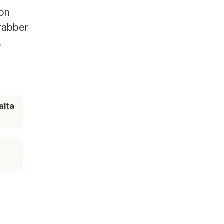
con
rabber
.
alta