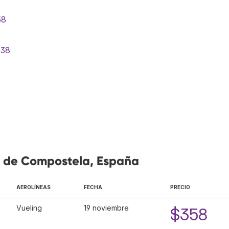
58
438
o de Compostela, España
AEROLÍNEAS
FECHA
PRECIO
Vueling
19 noviembre
$358