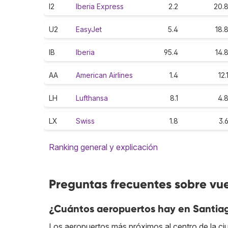
I2
Iberia Express
2.2
20.
U2
EasyJet
5.4
18.
IB
Iberia
95.4
14.
AA
American Airlines
1.4
12.
LH
Lufthansa
8.1
4.
LX
Swiss
1.8
3.
Ranking general y explicación
Preguntas frecuentes sobre vu
¿Cuántos aeropuertos hay en Santia
Los aeropuertos más próximos al centro de la ci