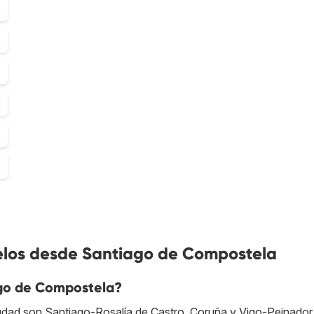
8
8
8
1
8
6
elos desde Santiago de Compostela
go de Compostela?
udad son Santiago-Rosalía de Castro, Coruña y Vigo-Peinador