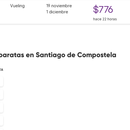
Vueling
19 noviembre
$776
1 diciembre
hace 22 horas
 baratas en Santiago de Compostela
TA
0
2
7
7