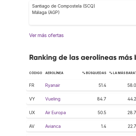
Santiago de Compostela (SCQ)
Málaga (AGP)
Ver más ofertas
Ranking de las aerolíneas más
CÓDIGO
AEROLÍNEA
% BÚSQUEDAS
% LA MÁS BARA
FR
Ryanair
51.4
58.
VY
Vueling
84.7
44.
UX
Air Europa
50.5
28.
AV
Avianca
1.4
22.