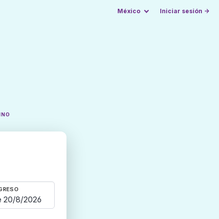
México
Iniciar sesión →
INO
GRESO