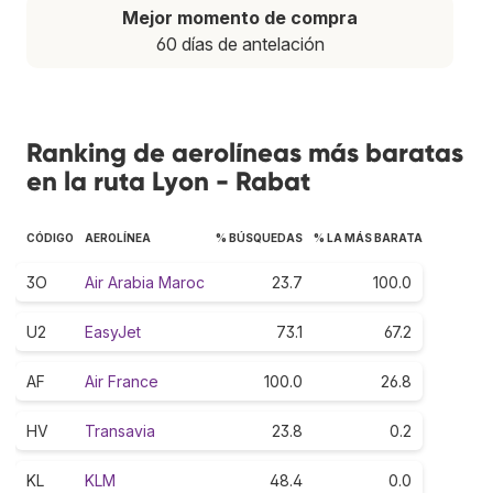
Mejor momento de compra
60 días de antelación
Ranking de aerolíneas más baratas
en la ruta Lyon - Rabat
CÓDIGO
AEROLÍNEA
% BÚSQUEDAS
% LA MÁS BARATA
3O
Air Arabia Maroc
23.7
100.0
U2
EasyJet
73.1
67.2
AF
Air France
100.0
26.8
HV
Transavia
23.8
0.2
KL
KLM
48.4
0.0