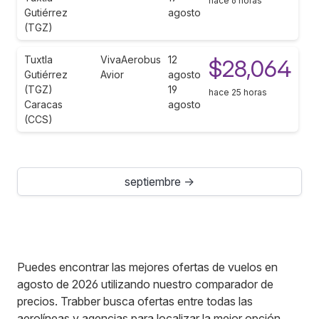
hace 6 horas
Gutiérrez
agosto
(TGZ)
Tuxtla
VivaAerobus
12
$28,064
Gutiérrez
Avior
agosto
(TGZ)
19
hace 25 horas
Caracas
agosto
(CCS)
septiembre →
Puedes encontrar las mejores ofertas de vuelos en
agosto de 2026 utilizando nuestro comparador de
precios. Trabber busca ofertas entre todas las
aerolíneas y agencias para localizar la mejor opción