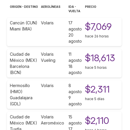
ORIGEN - DESTINO
AEROLÍNEAS
IDA -
PRECIO
VUELTA
Cancún (CUN)
Volaris
17
$7,069
Miami (MIA)
agosto
20
hace 26 horas
agosto
Ciudad de
Volaris
11
$18,613
México (MEX)
Vueling
agosto
Barcelona
18
hace 5 horas
(BCN)
agosto
Hermosillo
Volaris
8
$2,311
(HMO)
agosto
Guadalajara
9
hace 5 días
(GDL)
agosto
Ciudad de
Volaris
15
$2,110
México (MEX)
Aeroméxico
agosto
Tuxtla
17