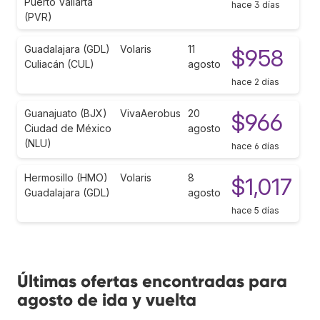
Puerto Vallarta
hace 3 días
(PVR)
Guadalajara (GDL)
Volaris
11
$958
Culiacán (CUL)
agosto
hace 2 días
Guanajuato (BJX)
VivaAerobus
20
$966
Ciudad de México
agosto
(NLU)
hace 6 días
Hermosillo (HMO)
Volaris
8
$1,017
Guadalajara (GDL)
agosto
hace 5 días
Últimas ofertas encontradas para
agosto de ida y vuelta