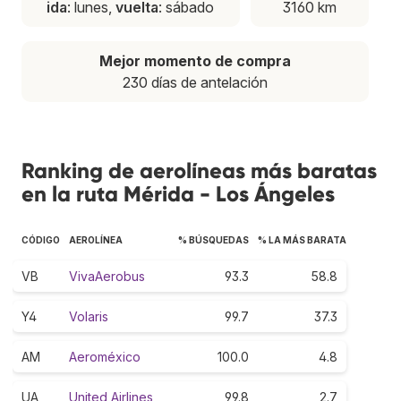
ida
: lunes,
vuelta
: sábado
3160 km
Mejor momento de compra
230 días de antelación
Ranking de aerolíneas más baratas
en la ruta Mérida - Los Ángeles
CÓDIGO
AEROLÍNEA
% BÚSQUEDAS
% LA MÁS BARATA
VB
VivaAerobus
93.3
58.8
Y4
Volaris
99.7
37.3
AM
Aeroméxico
100.0
4.8
UA
United Airlines
99.8
2.7