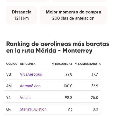
Distancia
Mejor momento de compra
1211 km
200 días de antelación
Ranking de aerolíneas más baratas
en la ruta Mérida - Monterrey
CÓDIGO
AEROLÍNEA
% BÚSQUEDAS
% LA MÁS BARATA
VB
VivaAerobus
99.8
37.7
AM
Aeroméxico
100.0
36.9
Y4
Volaris
98.8
25.8
Q4
Starlink Aviation
9.3
0.0