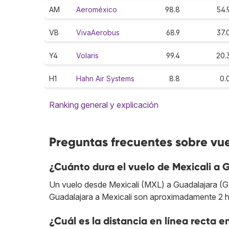
AM
Aeroméxico
98.8
54.
VB
VivaAerobus
68.9
37.
Y4
Volaris
99.4
20.
H1
Hahn Air Systems
8.8
0.
Ranking general y explicación
Preguntas frecuentes sobre vue
¿Cuánto dura el vuelo de Mexicali a 
Un vuelo desde Mexicali (MXL) a Guadalajara (GDL
Guadalajara a Mexicali son aproximadamente 2 h
¿Cuál es la distancia en línea recta 