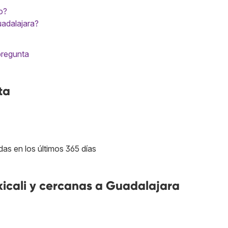
o?
uadalajara?
pregunta
ta
das en los últimos 365 días
icali y cercanas a Guadalajara