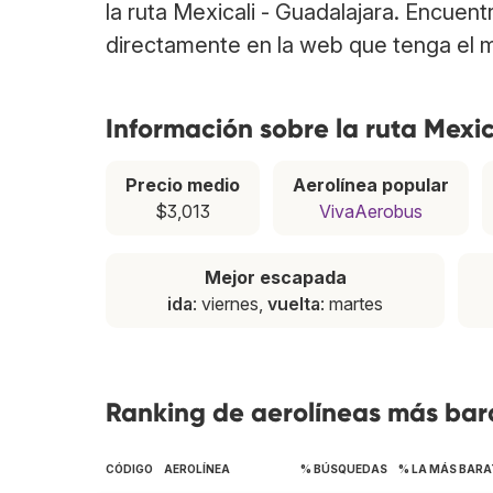
la ruta Mexicali - Guadalajara. Encuen
directamente en la web que tenga el m
Información sobre la ruta Mexi
Precio medio
Aerolínea popular
$3,013
VivaAerobus
Mejor escapada
ida
: viernes,
vuelta
: martes
Ranking de aerolíneas más bara
CÓDIGO
AEROLÍNEA
% BÚSQUEDAS
% LA MÁS BARA