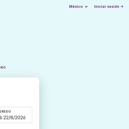
México
Iniciar sesión →
INO
GRESO