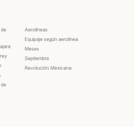
 de
Aerolíneas
Equipaje según aerolínea
ajara
Meses
rrey
Septiembre
n
Revolución Méxicana
a
 de