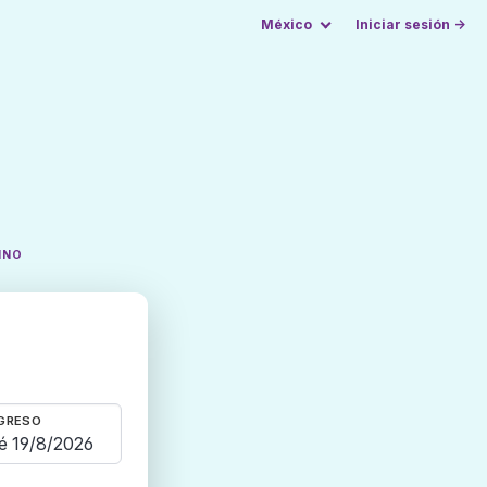
México
Iniciar sesión →
INO
GRESO