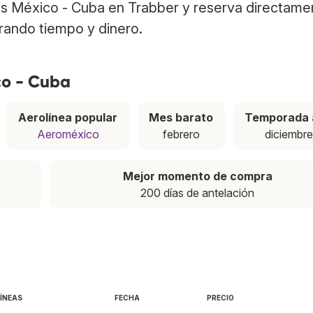
os México - Cuba en Trabber y reserva directame
rrando tiempo y dinero.
co - Cuba
Aerolínea popular
Mes barato
Temporada 
Aeroméxico
febrero
diciembr
Mejor momento de compra
200 días de antelación
ÍNEAS
FECHA
PRECIO