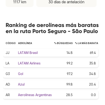
1117 km
30 días de antelación
Ranking de aerolíneas más baratas
en la ruta Porto Seguro - São Paulo
CÓDIGO
AEROLÍNEA
% BÚSQUEDAS
% LA MÁS BARATA
JJ
LATAM Brasil
14.8
69.4
LA
LATAM Airlines
99.2
35.8
G3
Gol
97.2
34.8
AD
Azul
99.8
20.4
AR
Aerolíneas Argentinas
28.5
0.0