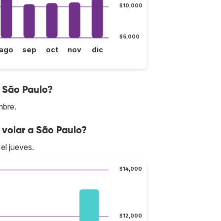
$10,000
$5,000
ago
sep
oct
nov
dic
a São Paulo?
mbre.
volar a São Paulo?
el jueves.
$14,000
$12,000