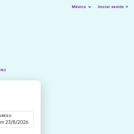
México
Iniciar sesión →
INO
GRESO