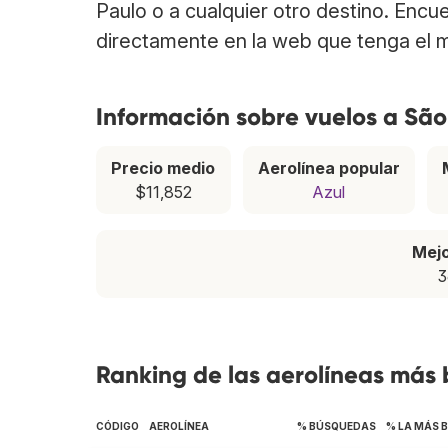
Paulo o a cualquier otro destino. Encu
directamente en la web que tenga el m
Información sobre vuelos a São
Precio medio
Aerolínea popular
$11,852
Azul
Mej
3
Ranking de las aerolíneas más 
CÓDIGO
AEROLÍNEA
% BÚSQUEDAS
% LA MÁS 