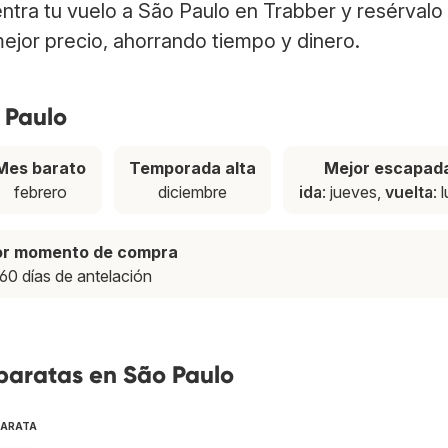
entra tu vuelo a São Paulo en Trabber y resérvalo
ejor precio, ahorrando tiempo y dinero.
 Paulo
Mes barato
Temporada alta
Mejor escapad
febrero
diciembre
ida
: jueves,
vuelta
: 
or momento de compra
60 días de antelación
baratas en São Paulo
BARATA