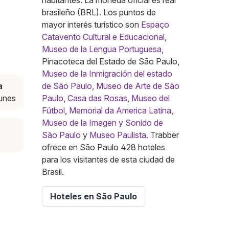
habitantes. La moneda oficial es real
brasileño (BRL). Los puntos de
mayor interés turístico son
Espaço
Catavento Cultural e Educacional
,
Museo de la Lengua Portuguesa
,
Pinacoteca del Estado de São Paulo,
Museo de la Inmigración del estado
a
de São Paulo
,
Museo de Arte de São
lunes
Paulo
,
Casa das Rosas
,
Museo del
Fútbol
,
Memorial da America Latina
,
Museo de la Imagen y Sonido de
São Paulo
y
Museo Paulista
. Trabber
ofrece en São Paulo 428 hoteles
para los visitantes de esta ciudad de
Brasil.
Hoteles en São Paulo