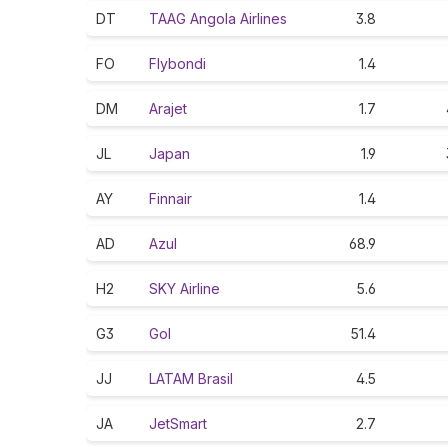
DT
TAAG Angola Airlines
3.8
FO
Flybondi
1.4
DM
Arajet
1.7
JL
Japan
1.9
AY
Finnair
1.4
AD
Azul
68.9
H2
SKY Airline
5.6
G3
Gol
51.4
JJ
LATAM Brasil
4.5
JA
JetSmart
2.7