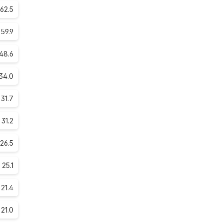
62.5
59.9
48.6
34.0
31.7
31.2
26.5
25.1
21.4
21.0