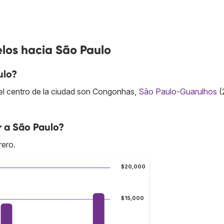
los hacia São Paulo
ulo?
el centro de la ciudad son Congonhas,
São Paulo-Guarulhos
(
r a São Paulo?
rero.
$20,000
$15,000