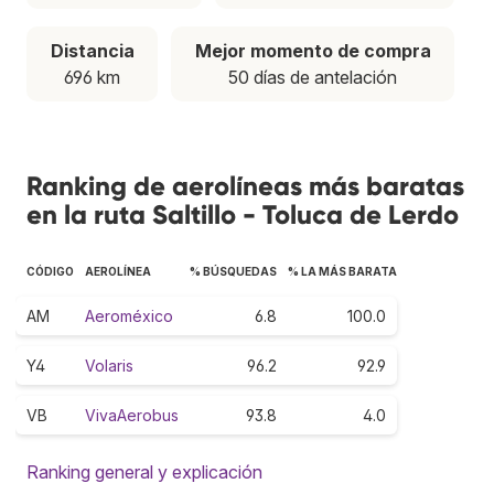
Distancia
Mejor momento de compra
696 km
50 días de antelación
Ranking de aerolíneas más baratas
en la ruta Saltillo - Toluca de Lerdo
CÓDIGO
AEROLÍNEA
% BÚSQUEDAS
% LA MÁS BARATA
AM
Aeroméxico
6.8
100.0
Y4
Volaris
96.2
92.9
VB
VivaAerobus
93.8
4.0
Ranking general y explicación