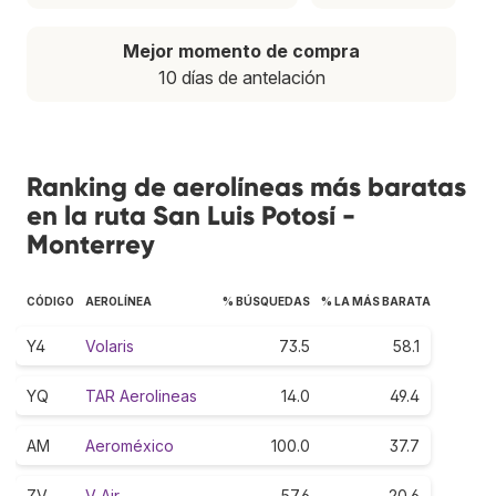
Mejor momento de compra
10 días de antelación
Ranking de aerolíneas más baratas
en la ruta San Luis Potosí -
Monterrey
CÓDIGO
AEROLÍNEA
% BÚSQUEDAS
% LA MÁS BARATA
Y4
Volaris
73.5
58.1
YQ
TAR Aerolineas
14.0
49.4
AM
Aeroméxico
100.0
37.7
ZV
V Air
57.6
20.6