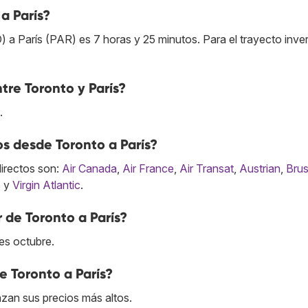
a París?
 a París (PAR) es 7 horas y 25 minutos. Para el trayecto inve
ntre Toronto y París?
.
os desde Toronto a París?
directos son:
Air Canada
,
Air France
,
Air Transat
,
Austrian
,
Brus
s
y
Virgin Atlantic
.
 de Toronto a París?
es octubre.
e Toronto a París?
nzan sus precios más altos.