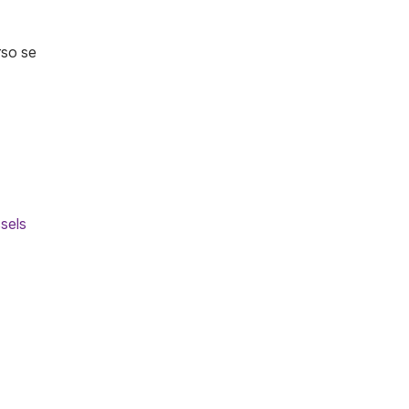
rso se
sels