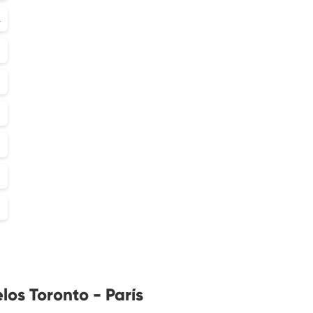
4
7
8
8
6
3
6
los Toronto - París