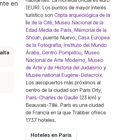
habitantes. La moneda oficial es euro
ente en
(EUR). Los puntos de mayor interés
turístico son
Cripta arqueológica de la
île de la Cité
,
Museo Nacional de la
Edad Media de París
,
Mémorial de la
Shoah
, puente Nuevo,
Casa Europea
de la Fotografía
,
Instituto del Mundo
alta
Árabe
,
Centro Pompidou
,
Museo
e
Nacional de Arte Moderno
,
Museo
de Arte y de Historia del Judaísmo
y
Musée national Eugène-Delacroix
.
Los aeropuertos más próximos al
centro de la ciudad son Paris Orly,
París-Charles de Gaulle
(23 km) y
Beauvais-Tillé. París es una ciudad
de Francia en la que Trabber ofrece
1737 hoteles.
Hoteles en París