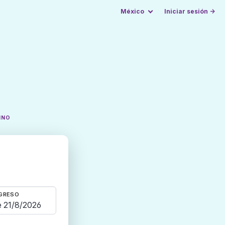
México
Iniciar sesión →
INO
GRESO