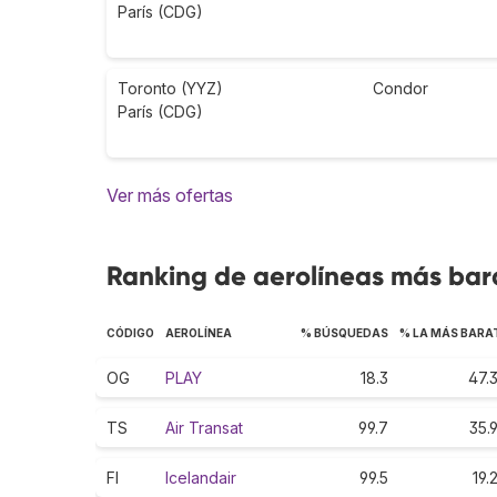
París (CDG)
Toronto (YYZ)
Condor
París (CDG)
Ver más ofertas
Ranking de aerolíneas más barat
CÓDIGO
AEROLÍNEA
% BÚSQUEDAS
% LA MÁS BARA
OG
PLAY
18.3
47.
TS
Air Transat
99.7
35.
FI
Icelandair
99.5
19.