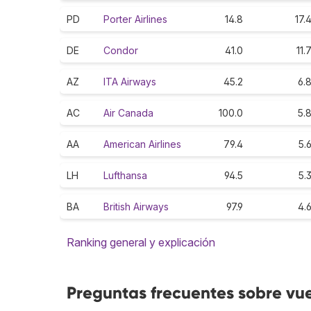
PD
Porter Airlines
14.8
17.
DE
Condor
41.0
11.
AZ
ITA Airways
45.2
6.
AC
Air Canada
100.0
5.
AA
American Airlines
79.4
5.
LH
Lufthansa
94.5
5.
BA
British Airways
97.9
4.
Ranking general y explicación
Preguntas frecuentes sobre vue