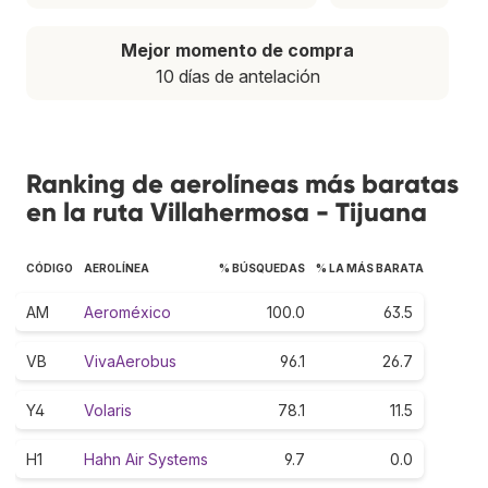
Mejor momento de compra
10 días de antelación
Ranking de aerolíneas más baratas
en la ruta Villahermosa - Tijuana
CÓDIGO
AEROLÍNEA
% BÚSQUEDAS
% LA MÁS BARATA
AM
Aeroméxico
100.0
63.5
VB
VivaAerobus
96.1
26.7
Y4
Volaris
78.1
11.5
H1
Hahn Air Systems
9.7
0.0