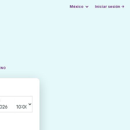
México
Iniciar sesión →
INO
N